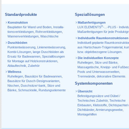
Standardprodukte
Speziallösungen
Konstruktion
Maßanfertigungen
®
Bauplatten für Wand und Boden
,
Installa­
LUX ELEMENTS
-...-PLUS - Individu
tions­verkleidungen
,
Rohr­verkleidungen
,
Maßanfertigungen für jede Produktg
Wannen­verkleidungen
,
Waschtische
Individuelle Raumkonstruktionen
Duschböden
Individuell geplante Raumkonstrukti
Punktentwässerung
,
Linienentwässerung
,
aus Hartschaum-Trägermaterial, ku
Kombi-Lösungen
,
lange Duschböden als
bzw. objektbezogene Lösungen.
Ersatz für Badewannen
,
Speziallösungen
Die individuellen Konzepte
für Montage auf Holzkonstruktionen
,
Ruheliegen, Sitze und Bänke,
Ablauf­technik, Zubehör
Massagetische, Kneipp- und Fußbec
Wellness
Pools und Unterwasserwelten,
Ruheliegen
,
Bausätze für Badewannen
,
Trennwände, dekorative Elemente.
Bausätze für Dusch-Designvarianten
,
Systemkomponenten
Nischen
,
Duschsitze/-bank
,
Sitze und
Bänke
,
Schmuckteile
,
Rundungselemente
Übersicht
Befestigungssätze und Dübel /
Technisches Zubehör
,
Technische
Einbauten
,
Klebstoffe
,
Dichtspachtel
Dichtbänder
,
Armierungsgewebe
,
Montagehilfen