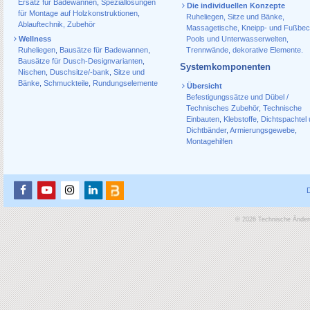
Ersatz für Badewannen
,
Speziallösungen
Die individuellen Konzepte
für Montage auf Holzkonstruktionen
,
Ruheliegen, Sitze und Bänke,
Ablauf­technik, Zubehör
Massagetische, Kneipp- und Fußbec
Wellness
Pools und Unterwasserwelten,
Ruheliegen
,
Bausätze für Badewannen
,
Trennwände, dekorative Elemente.
Bausätze für Dusch-Designvarianten
,
Systemkomponenten
Nischen
,
Duschsitze/-bank
,
Sitze und
Bänke
,
Schmuckteile
,
Rundungselemente
Übersicht
Befestigungssätze und Dübel /
Technisches Zubehör
,
Technische
Einbauten
,
Klebstoffe
,
Dichtspachtel
Dichtbänder
,
Armierungsgewebe
,
Montagehilfen
© 2026 Technische Änderu