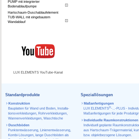
PUMP mit integrierter
Bodenablaufpumpe
Hartschaum-Duschablaufelement
TUB-WALL mit eingebautem
Wandablauf
LUX ELEMENTS YouTube-Kanal
Standardprodukte
Speziallösungen
Konstruktion
Maßanfertigungen
®
Bauplatten für Wand und Boden
,
Installa­
LUX ELEMENTS
-...-PLUS - Individu
tions­verkleidungen
,
Rohr­verkleidungen
,
Maßanfertigungen für jede Produktg
Wannen­verkleidungen
,
Waschtische
Individuelle Raumkonstruktionen
Duschböden
Individuell geplante Raumkonstrukti
Punktentwässerung
,
Linienentwässerung
,
aus Hartschaum-Trägermaterial, ku
Kombi-Lösungen
,
lange Duschböden als
bzw. objektbezogene Lösungen.