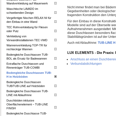
Wandverkleidung auf Mauerwerk
Nicht immer findet man bei Bädern
Waschtische LAVADO im
Gegebenheiten oder ökologischer
schwebenden Design
tragenden Konstruktion den Unterg
Vorgefertigte Nischen RELAX-NI für
Für den Einbau in diese Konstruk
den Einbau in eine Wand
Modelle sind auf der Oberseite we
TEC Rohrverkleidung für Fliesen
Aufnahmerahmen ausgestattet. Mit
oder Putz
diese Duschtassen besonders flac
Verkleidung von
Stabilitätsgründen ist auf der Unt
Vorwandinstallationen TEC-VWD
Auch mit Ablaufrinne:
TUB-LINE H
Wannenverkleidung TOP-TR für
rechteckige Wannen
LUX ELEMENTS - Die Praxis: 
Bodengleiche Duschtassen TUB-
BOL als Ersatz für Badewannen
Anschluss an einen Duschberei
Verbundabdichtungen
Extraflache Duschtassen und
Rinnenträger TUB-COMBI
Bodengleiche Duschtassen TUB-
H in Holzböden
Bodengleiche Duschtassen
TUB/TUB-LINE auf Holzböden
Bodengleiche Duschtassen TUB-
LINE mit Ablaufrinne
Duschböden inklusive
Oberflächenelement – TUB-LINE
FINISH
Bodengleiche Duschtasse TUB-