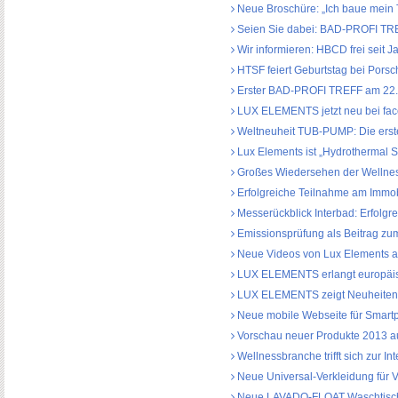
Neue Broschüre: „Ich baue mein 
Seien Sie dabei: BAD-PROFI TRE
Wir informieren: HBCD frei seit 
HTSF feiert Geburtstag bei Porsc
Erster BAD-PROFI TREFF am 22. A
LUX ELEMENTS jetzt neu bei fa
Weltneuheit TUB-PUMP: Die erste
Lux Elements ist „Hydrothermal S
Großes Wiedersehen der Wellne
Erfolgreiche Teilnahme am Immob
Messerückblick Interbad: Erfolgreic
Emissionsprüfung als Beitrag z
Neue Videos von Lux Elements a
LUX ELEMENTS erlangt europäisc
LUX ELEMENTS zeigt Neuheiten 
Neue mobile Webseite für Smart
Vorschau neuer Produkte 2013 au
Wellnessbranche trifft sich zur 
Neue Universal-Verkleidung für V
Neue LAVADO-FLOAT Waschtisch