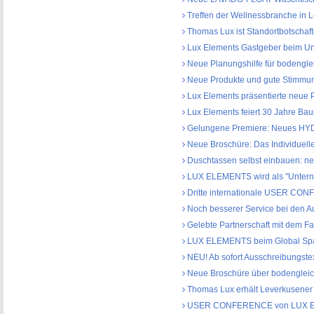
Treffen der Wellnessbranche in 
Thomas Lux ist Standortbotschaft
Lux Elements Gastgeber beim Unt
Neue Planungshilfe für bodengle
Neue Produkte und gute Stimmu
Lux Elements präsentierte neue P
Lux Elements feiert 30 Jahre Baup
Gelungene Premiere: Neues 
Neue Broschüre: Das Individuelle
Duschtassen selbst einbauen: neu
LUX ELEMENTS wird als "Unterne
Dritte internationale USER CON
Noch besserer Service bei den A
Gelebte Partnerschaft mit dem F
LUX ELEMENTS beim Global Spa S
NEU! Ab sofort Ausschreibungst
Neue Broschüre über bodengleich
Thomas Lux erhält Leverkusener
USER CONFERENCE von LUX EL