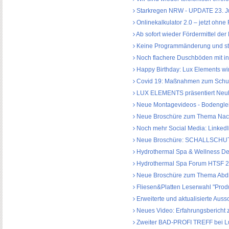
Starkregen NRW - UPDATE 23. Juli
Onlinekalkulator 2.0 – jetzt ohne 
Ab sofort wieder Fördermittel der
Keine Programmänderung und sta
Noch flachere Duschböden mit in
Happy Birthday: Lux Elements wir
Covid 19: Maßnahmen zum Schutz
LUX ELEMENTS präsentiert Neuh
Neue Montagevideos - Bodenglei
Neue Broschüre zum Thema Nach
Noch mehr Social Media: LinkedI
Neue Broschüre: SCHALLSCH
Hydrothermal Spa & Wellness Deve
Hydrothermal Spa Forum HTSF 20
Neue Broschüre zum Thema Abd
Fliesen&Platten Leserwahl "Produ
Erweiterte und aktualisierte A
Neues Video: Erfahrungsbericht
Zweiter BAD-PROFI TREFF bei Lu