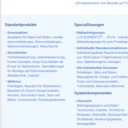
Einsatzbereich von Mosaik auf 
Standardprodukte
Speziallösungen
Konstruktion
Maßanfertigungen
®
Bauplatten für Wand und Boden
,
Installa­
LUX ELEMENTS
-...-PLUS - Individu
tions­verkleidungen
,
Rohr­verkleidungen
,
Maßanfertigungen für jede Produktg
Wannen­verkleidungen
,
Waschtische
Individuelle Raumkonstruktionen
Duschböden
Individuell geplante Raumkonstrukti
Punktentwässerung
,
Linienentwässerung
,
aus Hartschaum-Trägermaterial, ku
Kombi-Lösungen
,
lange Duschböden als
bzw. objektbezogene Lösungen.
Ersatz für Badewannen
,
Speziallösungen
Die individuellen Konzepte
für Montage auf Holzkonstruktionen
,
Ruheliegen, Sitze und Bänke,
Ablauf­technik, Zubehör
Massagetische, Kneipp- und Fußbec
Wellness
Pools und Unterwasserwelten,
Ruheliegen
,
Bausätze für Badewannen
,
Trennwände, dekorative Elemente.
Bausätze für Dusch-Designvarianten
,
Systemkomponenten
Nischen
,
Duschsitze/-bank
,
Sitze und
Bänke
,
Schmuckteile
,
Rundungselemente
Übersicht
Befestigungssätze und Dübel /
Technisches Zubehör
,
Technische
Einbauten
,
Klebstoffe
,
Dichtspachtel
Dichtbänder
,
Armierungsgewebe
,
Montagehilfen