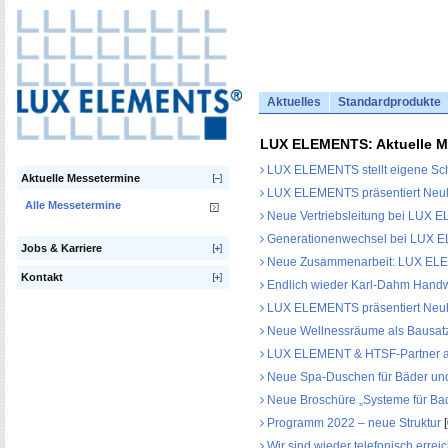
Aktuelles
Standardprodukte
LUX ELEMENTS: Aktuelle 
LUX ELEMENTS stellt eigene Scha
Aktuelle Messetermine
LUX ELEMENTS präsentiert Neuh
Alle Messetermine
Neue Vertriebsleitung bei LUX
Generationenwechsel bei LUX
Jobs & Karriere
Neue Zusammenarbeit: LUX ELE
Kontakt
Endlich wieder Karl-Dahm Hand
LUX ELEMENTS präsentiert Neuh
Neue Wellnessräume als Bausat
LUX ELEMENT & HTSF-Partner auf
Neue Spa-Duschen für Bäder und
Neue Broschüre „Systeme für Ba
Programm 2022 – neue Struktur
[
Wir sind wieder telefonisch erreic