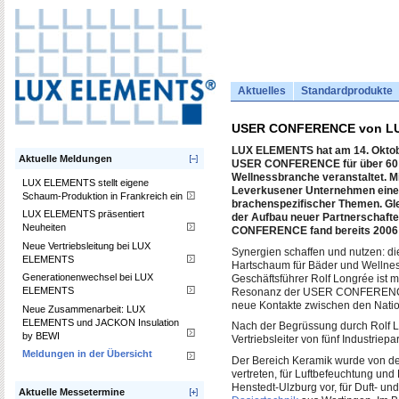
Aktuelles
Standardprodukte
USER CONFERENCE von LU
LUX ELEMENTS hat am 14. Oktober
Aktuelle Meldungen
USER CONFERENCE für über 60 in
Wellnessbranche veranstaltet. M
LUX ELEMENTS stellt eigene
Leverkusener Unternehmen eine P
Schaum-Produktion in Frankreich ein
brachenspezifischer Themen. Gl
LUX ELEMENTS präsentiert
der Aufbau neuer Partnerschafte
Neuheiten
CONFERENCE fand bereits 2006 i
Neue Vertriebsleitung bei LUX
Synergien schaffen und nutzen: die
ELEMENTS
Hartschaum für Bäder und Wellne
Generationenwechsel bei LUX
Geschäftsführer Rolf Longrée ist m
ELEMENTS
Resonanz der USER CONFERENCE.
neue Kontakte zwischen den Natio
Neue Zusammenarbeit: LUX
ELEMENTS und JACKON Insulation
Nach der Begrüssung durch Rolf Lo
by BEWI
Vertriebsleiter von fünf Industriep
Meldungen in der Übersicht
Der Bereich Keramik wurde von de
vertreten, für Luftbefeuchtung und
Henstedt-Ulzburg vor, für Duft- 
Aktuelle Messetermine