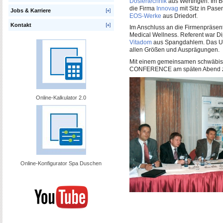
Dosiertechnik
aus Wertingen. Im Be
die Firma
Innovag
mit Sitz in Pase
Jobs & Karriere
EOS-Werke
aus Driedorf.
Kontakt
Im Anschluss an die Firmenpräsen
Medical Wellness. Referent war Dip
Vitadom
aus Spangdahlem. Das Un
allen Größen und Ausprägungen.
Mit einem gemeinsamen schwäbis
CONFERENCE am späten Abend z
Online-Kalkulator 2.0
Online-Konfigurator Spa Duschen