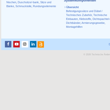
Systemkomponenten
Nischen
,
Duschsitze/-bank
,
Sitze und
Bänke
,
Schmuckteile
,
Rundungselemente
Übersicht
Befestigungssätze und Dübel /
Technisches Zubehör
,
Technische
Einbauten
,
Klebstoffe
,
Dichtspachtel
Dichtbänder
,
Armierungsgewebe
,
Montagehilfen
© 2026 Technische Änderu