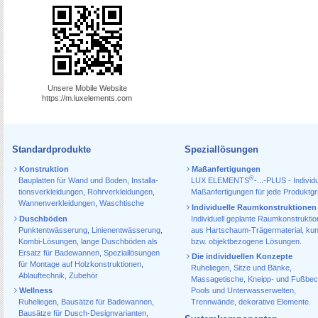
Unsere Mobile Website
https://m.luxelements.com
Standardprodukte
Speziallösungen
Konstruktion
Maßanfertigungen
®
Bauplatten für Wand und Boden
,
Installa­
LUX ELEMENTS
-...-PLUS - Individu
tions­verkleidungen
,
Rohr­verkleidungen
,
Maßanfertigungen für jede Produktg
Wannen­verkleidungen
,
Waschtische
Individuelle Raumkonstruktionen
Duschböden
Individuell geplante Raumkonstrukti
Punktentwässerung
,
Linienentwässerung
,
aus Hartschaum-Trägermaterial, ku
Kombi-Lösungen
,
lange Duschböden als
bzw. objektbezogene Lösungen.
Ersatz für Badewannen
,
Speziallösungen
Die individuellen Konzepte
für Montage auf Holzkonstruktionen
,
Ruheliegen, Sitze und Bänke,
Ablauf­technik, Zubehör
Massagetische, Kneipp- und Fußbec
Wellness
Pools und Unterwasserwelten,
Ruheliegen
,
Bausätze für Badewannen
,
Trennwände, dekorative Elemente.
Bausätze für Dusch-Designvarianten
,