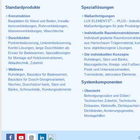
Standardprodukte
Speziallösungen
Konstruktion
Maßanfertigungen
®
Bauplatten für Wand und Boden
,
Installa­
LUX ELEMENTS
-...-PLUS - Individu
tions­verkleidungen
,
Rohr­verkleidungen
,
Maßanfertigungen für jede Produktg
Wannen­verkleidungen
,
Waschtische
Individuelle Raumkonstruktionen
Duschböden
Individuell geplante Raumkonstrukti
Punktentwässerung
,
Linienentwässerung
,
aus Hartschaum-Trägermaterial, ku
Kombi-Lösungen
,
lange Duschböden als
bzw. objektbezogene Lösungen.
Ersatz für Badewannen
,
Speziallösungen
Die individuellen Konzepte
für Montage auf Holzkonstruktionen
,
Ruheliegen, Sitze und Bänke,
Ablauf­technik, Zubehör
Massagetische, Kneipp- und Fußbec
Wellness
Pools und Unterwasserwelten,
Ruheliegen
,
Bausätze für Badewannen
,
Trennwände, dekorative Elemente.
Bausätze für Dusch-Designvarianten
,
Systemkomponenten
Nischen
,
Duschsitze/-bank
,
Sitze und
Bänke
,
Schmuckteile
,
Rundungselemente
Übersicht
Befestigungssätze und Dübel /
Technisches Zubehör
,
Technische
Einbauten
,
Klebstoffe
,
Dichtspachtel
Dichtbänder
,
Armierungsgewebe
,
Montagehilfen