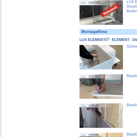
LUX E
Dusch
Boden
Montagefilme
®
LUX ELEMENTS
- ELEMENT - Di
Schnei
Baupl
Baupl
Baupl