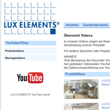
Aktuelles
Standardprodukte
Übersicht Videos
In unseren Videos zeigen wir Ihne
YouTube-Filme
Verarbeitung unserer Produkte.
Produktvideos
Für weitere Sprachen oder Playlis
HINWEIS:
Montagevideos
Trotz Benutzung des Nocookie-You
hier gelisteten Videoseiten YouTu
die Datenschutzerklärung von Yo
Produktfilme
LUX E
Baue
LUX ELEMENTS YouTube-Kanal
LUX E
Wand 