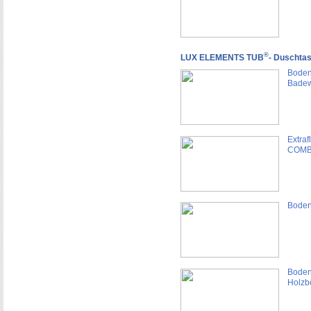
®
LUX ELEMENTS TUB
- Duschta
Boden
Bade
Extra
COMB
Boden
Boden
Holzb