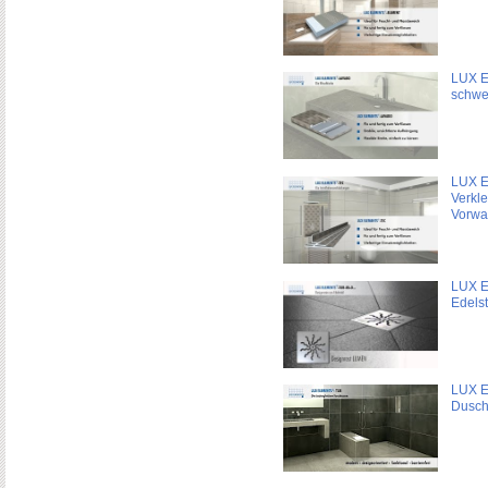
LUX E
schwe
LUX E
Verkl
Vorwa
LUX E
Edels
LUX E
Dusch