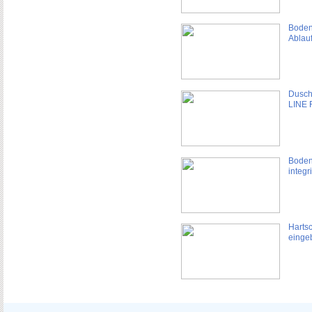
Boden
Ablauf
Dusch
LINE 
Boden
integ
Harts
einge