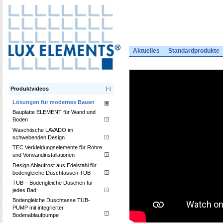
Aktuelles
Standardprodukte
Produktvideos
Lösungen für modernes Bauen
Bauplatte ELEMENT für Wand und
Boden
Waschtische LAVADO im
schwebenden Design
TEC Verkleidungselemente für Rohre
und Vorwandinstallationen
Design Ablaufrost aus Edelstahl für
bodengleiche Duschtassen TUB
TUB − Bodengleiche Duschen für
jedes Bad
Bodengleiche Duschtasse TUB-
PUMP mit integrierter
Bodenablaufpumpe