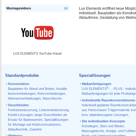
Montagevideos
Lux Elements eröffnet neue Möglic
individuell. Bauplatten als Konst
Ablaufrinne, Gestaltung von Welln
LUX ELEMENTS YouTube-Kanal
Standardprodukte
Speziallösungen
Konstruktion
Maßanfertigungen
®
Bauplatten für Wand und Boden
,
Installa­
LUX ELEMENTS
-...-PLUS - Individu
tions­verkleidungen
,
Rohr­verkleidungen
,
Maßanfertigungen für jede Produktg
Wannen­verkleidungen
,
Waschtische
Individuelle Raumkonstruktionen
Duschböden
Individuell geplante Raumkonstrukti
Punktentwässerung
,
Linienentwässerung
,
aus Hartschaum-Trägermaterial, ku
Kombi-Lösungen
,
lange Duschböden als
bzw. objektbezogene Lösungen.
Ersatz für Badewannen
,
Speziallösungen
Die individuellen Konzepte
für Montage auf Holzkonstruktionen
,
Ruheliegen, Sitze und Bänke,
Ablauf­technik, Zubehör
Massagetische, Kneipp- und Fußbec
Wellness
Pools und Unterwasserwelten,