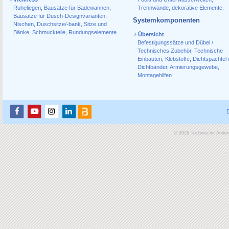
Ruheliegen
,
Bausätze für Badewannen
,
Trennwände, dekorative Elemente.
Bausätze für Dusch-Designvarianten
,
Systemkomponenten
Nischen
,
Duschsitze/-bank
,
Sitze und
Bänke
,
Schmuckteile
,
Rundungselemente
Übersicht
Befestigungssätze und Dübel /
Technisches Zubehör
,
Technische
Einbauten
,
Klebstoffe
,
Dichtspachtel
Dichtbänder
,
Armierungsgewebe
,
Montagehilfen
© 2026 Technische Änderu