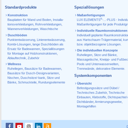
Standardprodukte
Speziallösungen
Konstruktion
Maßanfertigungen
®
Bauplatten für Wand und Boden
,
Installa­
LUX ELEMENTS
-...-PLUS - Individu
tions­verkleidungen
,
Rohr­verkleidungen
,
Maßanfertigungen für jede Produktg
Wannen­verkleidungen
,
Waschtische
Individuelle Raumkonstruktionen
Duschböden
Individuell geplante Raumkonstrukti
Punktentwässerung
,
Linienentwässerung
,
aus Hartschaum-Trägermaterial, ku
Kombi-Lösungen
,
lange Duschböden als
bzw. objektbezogene Lösungen.
Ersatz für Badewannen
,
Speziallösungen
Die individuellen Konzepte
für Montage auf Holzkonstruktionen
,
Ruheliegen, Sitze und Bänke,
Ablauf­technik, Zubehör
Massagetische, Kneipp- und Fußbec
Wellness
Pools und Unterwasserwelten,
Ruheliegen
,
Bausätze für Badewannen
,
Trennwände, dekorative Elemente.
Bausätze für Dusch-Designvarianten
,
Systemkomponenten
Nischen
,
Duschsitze/-bank
,
Sitze und
Bänke
,
Schmuckteile
,
Rundungselemente
Übersicht
Befestigungssätze und Dübel /
Technisches Zubehör
,
Technische
Einbauten
,
Klebstoffe
,
Dichtspachtel
Dichtbänder
,
Armierungsgewebe
,
Montagehilfen