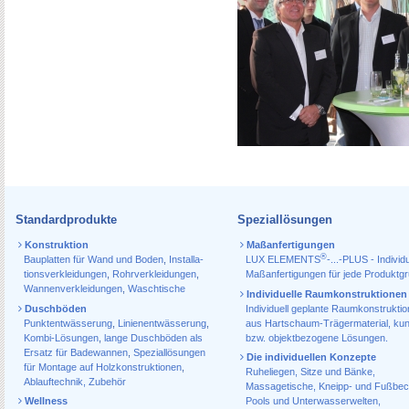
Standardprodukte
Speziallösungen
Konstruktion
Maßanfertigungen
®
Bauplatten für Wand und Boden
,
Installa­
LUX ELEMENTS
-...-PLUS - Individu
tions­verkleidungen
,
Rohr­verkleidungen
,
Maßanfertigungen für jede Produktg
Wannen­verkleidungen
,
Waschtische
Individuelle Raumkonstruktionen
Duschböden
Individuell geplante Raumkonstrukti
Punktentwässerung
,
Linienentwässerung
,
aus Hartschaum-Trägermaterial, ku
Kombi-Lösungen
,
lange Duschböden als
bzw. objektbezogene Lösungen.
Ersatz für Badewannen
,
Speziallösungen
Die individuellen Konzepte
für Montage auf Holzkonstruktionen
,
Ruheliegen, Sitze und Bänke,
Ablauf­technik, Zubehör
Massagetische, Kneipp- und Fußbec
Wellness
Pools und Unterwasserwelten,