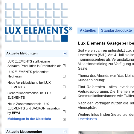
Aktuelles
Standardprodukte
Lux Elements Gastgeber be
Seit vielen Jahren unterstützt Lux
Aktuelle Meldungen
Leverkusen (WfL). Am 4. Juli stel
Trainingscenters als Veranstaltun
LUX ELEMENTS stellt eigene
Mittelstandsdialog zur Verfügung 
Schaum-Produktion in Frankreich ein
Gäste.
LUX ELEMENTS präsentiert
Thema des Abends war "das klein
Neuheiten
Kundenbindung".
Neue Vertriebsleitung bei LUX
ELEMENTS
Fünf Referenten – alles Leverkuse
Vortragsprogramm. Die Themen rei
Generationenwechsel bei LUX
Kommunikationsformen wie Twitte
ELEMENTS
Nach den Vorträgen nutzen die Te
Neue Zusammenarbeit: LUX
Atmosphäre.
ELEMENTS und JACKON Insulation
by BEWI
Weitere Infos finden Sie auf auf de
Meldungen in der Übersicht
Leverkusen
Aktuelle Messetermine