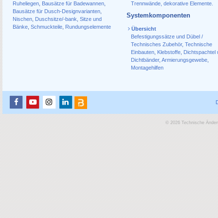
Ruheliegen
,
Bausätze für Badewannen
,
Trennwände, dekorative Elemente.
Bausätze für Dusch-Designvarianten
,
Systemkomponenten
Nischen
,
Duschsitze/-bank
,
Sitze und
Bänke
,
Schmuckteile
,
Rundungselemente
Übersicht
Befestigungssätze und Dübel /
Technisches Zubehör
,
Technische
Einbauten
,
Klebstoffe
,
Dichtspachtel
Dichtbänder
,
Armierungsgewebe
,
Montagehilfen
© 2026 Technische Änderu