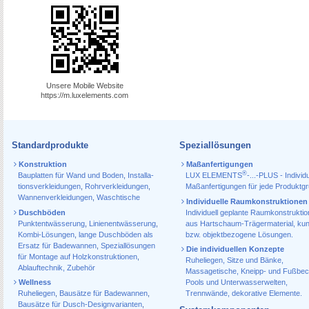
Unsere Mobile Website
https://m.luxelements.com
Standardprodukte
Speziallösungen
Konstruktion
Maßanfertigungen
®
Bauplatten für Wand und Boden
,
Installa­
LUX ELEMENTS
-...-PLUS - Individu
tions­verkleidungen
,
Rohr­verkleidungen
,
Maßanfertigungen für jede Produktg
Wannen­verkleidungen
,
Waschtische
Individuelle Raumkonstruktionen
Duschböden
Individuell geplante Raumkonstrukti
Punktentwässerung
,
Linienentwässerung
,
aus Hartschaum-Trägermaterial, ku
Kombi-Lösungen
,
lange Duschböden als
bzw. objektbezogene Lösungen.
Ersatz für Badewannen
,
Speziallösungen
Die individuellen Konzepte
für Montage auf Holzkonstruktionen
,
Ruheliegen, Sitze und Bänke,
Ablauf­technik, Zubehör
Massagetische, Kneipp- und Fußbec
Wellness
Pools und Unterwasserwelten,
Ruheliegen
,
Bausätze für Badewannen
,
Trennwände, dekorative Elemente.
Bausätze für Dusch-Designvarianten
,