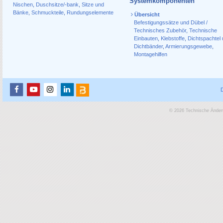
Systemkomponenten
Nischen
,
Duschsitze/-bank
,
Sitze und
Bänke
,
Schmuckteile
,
Rundungselemente
Übersicht
Befestigungssätze und Dübel /
Technisches Zubehör
,
Technische
Einbauten
,
Klebstoffe
,
Dichtspachtel
Dichtbänder
,
Armierungsgewebe
,
Montagehilfen
© 2026 Technische Änderu