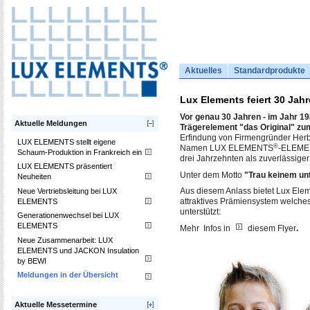
Aktuelles
Standardprodukte
Lux Elements feiert 30 Jahr
Vor genau 30 Jahren - im Jahr 
Aktuelle Meldungen
Trägerelement "das Original" zu
Erfindung von Firmengründer Herb
LUX ELEMENTS stellt eigene
®
Namen LUX ELEMENTS
-ELEMENT
Schaum-Produktion in Frankreich ein
drei Jahrzehnten als zuverlässige
LUX ELEMENTS präsentiert
Unter dem Motto
"Trau keinem unt
Neuheiten
Neue Vertriebsleitung bei LUX
Aus diesem Anlass bietet Lux Ele
ELEMENTS
attraktives Prämiensystem welches 
unterstützt:
Generationenwechsel bei LUX
ELEMENTS
Mehr Infos in
diesem Flyer
.
Neue Zusammenarbeit: LUX
ELEMENTS und JACKON Insulation
by BEWI
Meldungen in der Übersicht
Aktuelle Messetermine