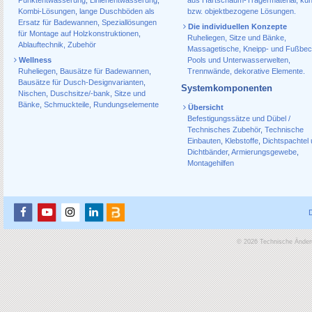
Punktentwässerung
,
Linienentwässerung
,
aus Hartschaum-Trägermaterial, ku
Kombi-Lösungen
,
lange Duschböden als
bzw. objektbezogene Lösungen.
Ersatz für Badewannen
,
Speziallösungen
Die individuellen Konzepte
für Montage auf Holzkonstruktionen
,
Ruheliegen, Sitze und Bänke,
Ablauf­technik, Zubehör
Massagetische, Kneipp- und Fußbec
Wellness
Pools und Unterwasserwelten,
Ruheliegen
,
Bausätze für Badewannen
,
Trennwände, dekorative Elemente.
Bausätze für Dusch-Designvarianten
,
Systemkomponenten
Nischen
,
Duschsitze/-bank
,
Sitze und
Bänke
,
Schmuckteile
,
Rundungselemente
Übersicht
Befestigungssätze und Dübel /
Technisches Zubehör
,
Technische
Einbauten
,
Klebstoffe
,
Dichtspachtel
Dichtbänder
,
Armierungsgewebe
,
Montagehilfen
© 2026 Technische Änderu