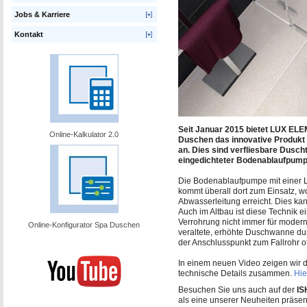
Jobs & Karriere
Kontakt
Seit Januar 2015 bietet LUX ELE
Online-Kalkulator 2.0
Duschen das innovative Produkt
an. Dies sind verfliesbare Dusc
eingedichteter Bodenablaufpump
Die Bodenablaufpumpe mit einer Le
kommt überall dort zum Einsatz, wo
Abwasserleitung erreicht. Dies kan
Auch im Altbau ist diese Technik e
Verrohrung nicht immer für moder
Online-Konfigurator Spa Duschen
veraltete, erhöhte Duschwanne dur
der Anschlusspunkt zum Fallrohr of
In einem neuen Video zeigen wir
technische Details zusammen.
Hie
Besuchen Sie uns auch auf der
IS
als eine unserer Neuheiten präsen