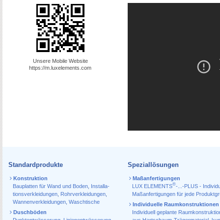
Unsere Mobile Website
https://m.luxelements.com
Standardprodukte
Speziallösungen
Konstruktion
Maßanfertigungen
®
Bauplatten für Wand und Boden
,
Installa­
LUX ELEMENTS
-...-PLUS - Individu
tions­verkleidungen
,
Rohr­verkleidungen
,
Maßanfertigungen für jede Produktg
Wannen­verkleidungen
,
Waschtische
Individuelle Raumkonstruktionen
Duschböden
Individuell geplante Raumkonstrukti