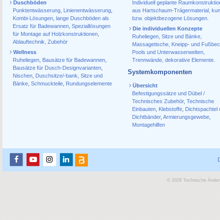
Duschböden
Individuell geplante Raumkonstrukti
Punktentwässerung
,
Linienentwässerung
,
aus Hartschaum-Trägermaterial, ku
Kombi-Lösungen
,
lange Duschböden als
bzw. objektbezogene Lösungen.
Ersatz für Badewannen
,
Speziallösungen
Die individuellen Konzepte
für Montage auf Holzkonstruktionen
,
Ruheliegen, Sitze und Bänke,
Ablauf­technik, Zubehör
Massagetische, Kneipp- und Fußbec
Wellness
Pools und Unterwasserwelten,
Ruheliegen
,
Bausätze für Badewannen
,
Trennwände, dekorative Elemente.
Bausätze für Dusch-Designvarianten
,
Systemkomponenten
Nischen
,
Duschsitze/-bank
,
Sitze und
Bänke
,
Schmuckteile
,
Rundungselemente
Übersicht
Befestigungssätze und Dübel /
Technisches Zubehör
,
Technische
Einbauten
,
Klebstoffe
,
Dichtspachtel
Dichtbänder
,
Armierungsgewebe
,
Montagehilfen
© 2026 Technische Änderu