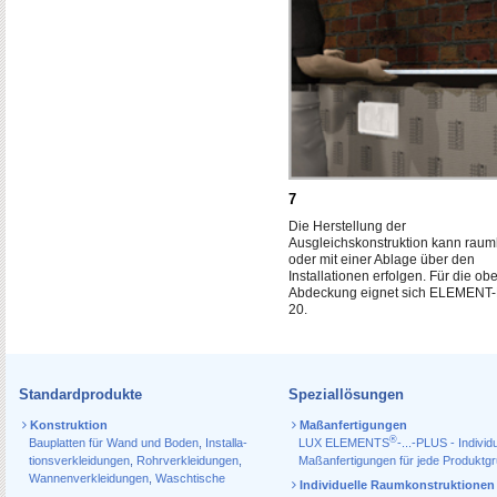
7
Die Herstellung der
Ausgleichskonstruktion kann rau
oder mit einer Ablage über den
Installationen erfolgen. Für die ob
Abdeckung eignet sich ELEMENT
20.
Standardprodukte
Speziallösungen
Konstruktion
Maßanfertigungen
®
Bauplatten für Wand und Boden
,
Installa­
LUX ELEMENTS
-...-PLUS - Individu
tions­verkleidungen
,
Rohr­verkleidungen
,
Maßanfertigungen für jede Produktg
Wannen­verkleidungen
,
Waschtische
Individuelle Raumkonstruktionen