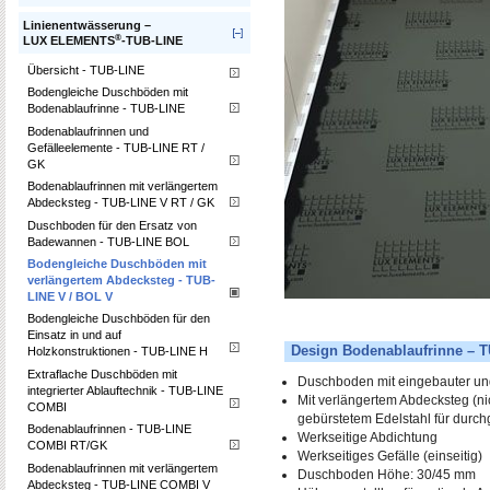
Linienentwässerung –
®
LUX ELEMENTS
-TUB-LINE
Übersicht - TUB-LINE
Bodengleiche Duschböden mit
Bodenablaufrinne - TUB-LINE
Bodenablaufrinnen und
Gefälleelemente - TUB-LINE RT /
GK
Bodenablaufrinnen mit verlängertem
Abdecksteg - TUB-LINE V RT / GK
Duschboden für den Ersatz von
Badewannen - TUB-LINE BOL
Bodengleiche Duschböden mit
verlängertem Abdecksteg - TUB-
LINE V / BOL V
Bodengleiche Duschböden für den
Einsatz in und auf
Design Bodenablaufrinne – T
Holzkonstruktionen - TUB-LINE H
Extraflache Duschböden mit
Duschboden mit eingebauter und
integrierter Ablauftechnik - TUB-LINE
Mit verlängertem Abdecksteg (nic
COMBI
gebürstetem Edelstahl für dur
Bodenablaufrinnen - TUB-LINE
Werkseitige Abdichtung
COMBI RT/GK
Werkseitiges Gefälle (einseitig)
Bodenablaufrinnen mit verlängertem
Duschboden Höhe: 30/45 mm
Abdecksteg - TUB-LINE COMBI V