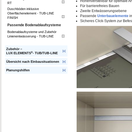
Höhenverstellbar für optimale 
RT
Für barrierefreies Bauen
Duschböden inklusive
Zweite Entwässerungsebene
Oberflächenelement - TUB-LINE
Passende
Unterbauelemente
i
FINISH
Sicheres Click-System zur Befes
Passende Bodenablaufsysteme
Bodenablaufsysteme und Zubehör
Linien­entwässerung - TUB-LINE
Zubehör –
®
LUX ELEMENTS
- TUB/TUB-LINE
Übersicht nach Einbausituationen
Planungshilfen