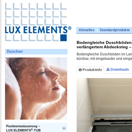
Aktuelles
Standardprodukte
Bodengleiche Duschböden m
verlängertem Abdecksteg –
Duschen
Bodengleiche Duschböden im Langfo
kürzbar, mit eingebauter und eing
Downloads
Produktinfo
Punktentwässerung –
®
LUX ELEMENTS
-TUB