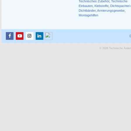
Technisches Zubehör
,
Technische
Einbauten
,
Klebstoffe
,
Dichtspachtel
Dichtbänder
,
Armierungsgewebe
,
Montagehilfen
© 2026 Technische Änderu