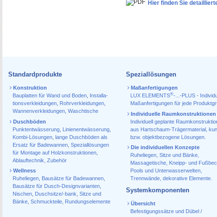
Hier finden Sie detailli
Standardprodukte
Speziallösungen
Konstruktion
Maßanfertigungen
®
Bauplatten für Wand und Boden
,
Installa­
LUX ELEMENTS
-...-PLUS - Individu
tions­verkleidungen
,
Rohr­verkleidungen
,
Maßanfertigungen für jede Produktg
Wannen­verkleidungen
,
Waschtische
Individuelle Raumkonstruktionen
Duschböden
Individuell geplante Raumkonstrukti
Punktentwässerung
,
Linienentwässerung
,
aus Hartschaum-Trägermaterial, ku
Kombi-Lösungen
,
lange Duschböden als
bzw. objektbezogene Lösungen.
Ersatz für Badewannen
,
Speziallösungen
Die individuellen Konzepte
für Montage auf Holzkonstruktionen
,
Ruheliegen, Sitze und Bänke,
Ablauf­technik, Zubehör
Massagetische, Kneipp- und Fußbec
Wellness
Pools und Unterwasserwelten,
Ruheliegen
,
Bausätze für Badewannen
,
Trennwände, dekorative Elemente.
Bausätze für Dusch-Designvarianten
,
Systemkomponenten
Nischen
,
Duschsitze/-bank
,
Sitze und
Bänke
,
Schmuckteile
,
Rundungselemente
Übersicht
Befestigungssätze und Dübel /