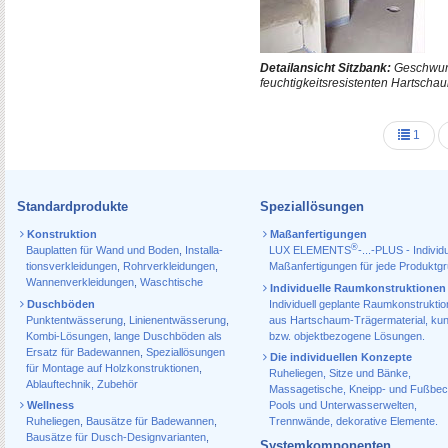
Detailansicht Sitzbank:
Geschwung
feuchtigkeitsresistenten Hartsch
1
Standardprodukte
Speziallösungen
Konstruktion
Maßanfertigungen
®
Bauplatten für Wand und Boden
,
Installa­
LUX ELEMENTS
-...-PLUS - Individu
tions­verkleidungen
,
Rohr­verkleidungen
,
Maßanfertigungen für jede Produktg
Wannen­verkleidungen
,
Waschtische
Individuelle Raumkonstruktionen
Duschböden
Individuell geplante Raumkonstrukti
Punktentwässerung
,
Linienentwässerung
,
aus Hartschaum-Trägermaterial, ku
Kombi-Lösungen
,
lange Duschböden als
bzw. objektbezogene Lösungen.
Ersatz für Badewannen
,
Speziallösungen
Die individuellen Konzepte
für Montage auf Holzkonstruktionen
,
Ruheliegen, Sitze und Bänke,
Ablauf­technik, Zubehör
Massagetische, Kneipp- und Fußbec
Wellness
Pools und Unterwasserwelten,
Ruheliegen
,
Bausätze für Badewannen
,
Trennwände, dekorative Elemente.
Bausätze für Dusch-Designvarianten
,
Systemkomponenten