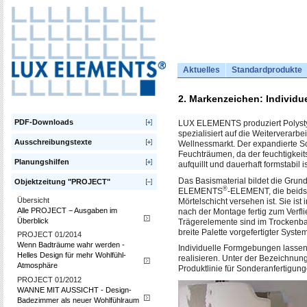
Aktuelles
Standardprodukte
2. Markenzeichen: Individ
PDF-Downloads
LUX ELEMENTS produziert Polystyr
spezialisiert auf die Weiterverarbe
Ausschreibungstexte
Wellnessmarkt. Der expandierte Sc
Feuchträumen, da der feuchtigkeits
Planungshilfen
aufquillt und dauerhaft formstabil is
Das Basismaterial bildet die Grund
Objektzeitung "PROJECT"
®
ELEMENTS
-ELEMENT, die beidse
Übersicht
Mörtelschicht versehen ist. Sie ist
Alle PROJECT − Ausgaben im
nach der Montage fertig zum Verfl
Überblick
Trägerelemente sind im Trockenba
breite Palette vorgefertigter Syst
PROJECT 01/2014
Wenn Badträume wahr werden -
Individuelle Formgebungen lassen
Helles Design für mehr Wohlfühl-
realisieren. Unter der Bezeichn
Atmosphäre
Produktlinie für Sonderanfertig
PROJECT 01/2012
WANNE MIT AUSSICHT - Design-
Badezimmer als neuer Wohlfühlraum