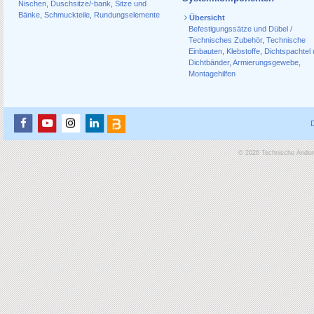
Nischen
,
Duschsitze/-bank
,
Sitze und
Bänke
,
Schmuckteile
,
Rundungselemente
Übersicht
Befestigungssätze und Dübel /
Technisches Zubehör
,
Technische
Einbauten
,
Klebstoffe
,
Dichtspachtel
Dichtbänder
,
Armierungsgewebe
,
Montagehilfen
© 2026 Technische Änderu