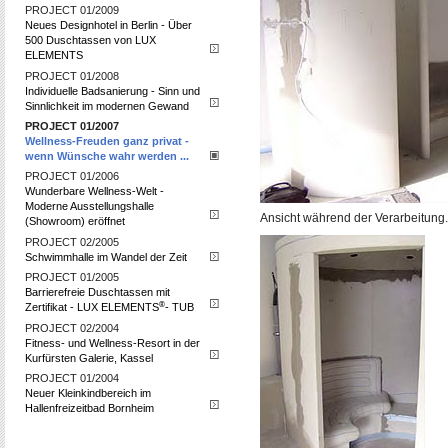
PROJECT 01/2009
Neues Designhotel in Berlin - Über
500 Duschtassen von LUX
ELEMENTS
PROJECT 01/2008
Individuelle Badsanierung - Sinn und
Sinnlichkeit im modernen Gewand
PROJECT 01/2007
Wellness-Freuden ganz privat -
wenn Wünsche wahr werden ...
PROJECT 01/2006
Wunderbare Wellness-Welt -
Moderne Ausstellungshalle
Ansicht während der Verarbeitung.
(Showroom) eröffnet
PROJECT 02/2005
Schwimmhalle im Wandel der Zeit
PROJECT 01/2005
Barrierefreie Duschtassen mit
®
Zertifikat - LUX ELEMENTS
- TUB
PROJECT 02/2004
Fitness- und Wellness-Resort in der
Kurfürsten Galerie, Kassel
PROJECT 01/2004
Neuer Kleinkindbereich im
Hallenfreizeitbad Bornheim