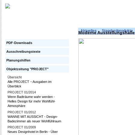
Aktuelles
Standardprodukte
Moderne Ausstellungshalle
PDF-Downloads
Ausschreibungstexte
Planungshilfen
Objektzeitung "PROJECT"
Übersicht
Alle PROJECT − Ausgaben im
Überblick
PROJECT 01/2014
Wenn Badträume wahr werden -
Helles Design für mehr Wohlfühl-
Atmosphäre
PROJECT 01/2012
WANNE MIT AUSSICHT - Design-
Badezimmer als neuer Wohlfühlraum
PROJECT 01/2009
Neues Designhotel in Berlin - Über