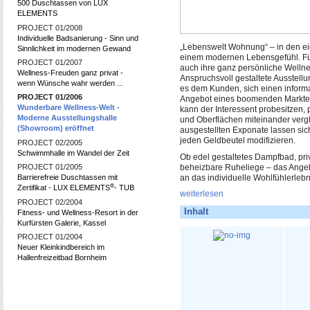
500 Duschtassen von LUX
ELEMENTS
PROJECT 01/2008
Individuelle Badsanierung - Sinn und
„Lebenswelt Wohnung“ – in den ei
Sinnlichkeit im modernen Gewand
einem modernen Lebensgefühl. F
PROJECT 01/2007
auch ihre ganz persönliche Wellne
Wellness-Freuden ganz privat -
Anspruchsvoll gestaltete Ausstel
wenn Wünsche wahr werden ...
es dem Kunden, sich einen informa
PROJECT 01/2006
Angebot eines boomenden Marktes 
Wunderbare Wellness-Welt -
kann der Interessent probesitzen, 
Moderne Ausstellungshalle
und Oberflächen miteinander vergl
(Showroom) eröffnet
ausgestellten Exponate lassen sic
jeden Geldbeutel modifizieren.
PROJECT 02/2005
Schwimmhalle im Wandel der Zeit
Ob edel gestaltetes Dampfbad, pr
PROJECT 01/2005
beheizbare Ruheliege – das Angebo
Barrierefreie Duschtassen mit
an das individuelle Wohlfühlerlebn
®
Zertifikat - LUX ELEMENTS
- TUB
weiterlesen
PROJECT 02/2004
Inhalt
Fitness- und Wellness-Resort in der
Kurfürsten Galerie, Kassel
PROJECT 01/2004
Neuer Kleinkindbereich im
Hallenfreizeitbad Bornheim