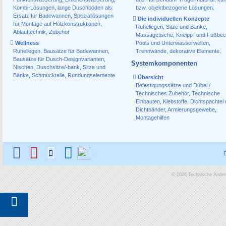
Kombi-Lösungen
,
lange Duschböden als
bzw. objektbezogene Lösungen.
Ersatz für Badewannen
,
Speziallösungen
Die individuellen Konzepte
für Montage auf Holzkonstruktionen
,
Ruheliegen, Sitze und Bänke,
Ablauf­technik, Zubehör
Massagetische, Kneipp- und Fußbec
Wellness
Pools und Unterwasserwelten,
Ruheliegen
,
Bausätze für Badewannen
,
Trennwände, dekorative Elemente.
Bausätze für Dusch-Designvarianten
,
Systemkomponenten
Nischen
,
Duschsitze/-bank
,
Sitze und
Bänke
,
Schmuckteile
,
Rundungselemente
Übersicht
Befestigungssätze und Dübel /
Technisches Zubehör
,
Technische
Einbauten
,
Klebstoffe
,
Dichtspachtel
Dichtbänder
,
Armierungsgewebe
,
Montagehilfen
© 2026 Technische Änderu