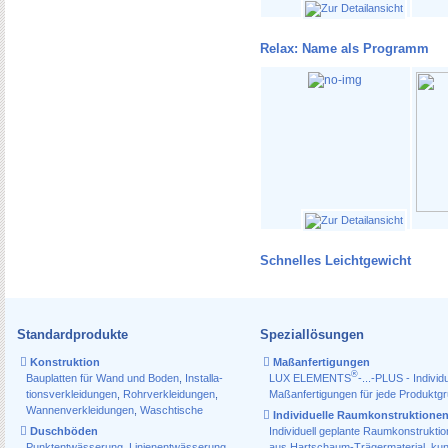
Relax: Name als Programm
Schnelles Leichtgewicht
Standardprodukte
Speziallösungen
Konstruktion
Maßanfertigungen
®
Bauplatten für Wand und Boden
,
Installa­
LUX ELEMENTS
-...-PLUS - Individu
tions­verkleidungen
,
Rohr­verkleidungen
,
Maßanfertigungen für jede Produktg
Wannen­verkleidungen
,
Waschtische
Individuelle Raumkonstruktione
Duschböden
Individuell geplante Raumkonstrukti
Punktentwässerung
,
Linienentwässerung
,
aus Hartschaum-Trägermaterial, ku