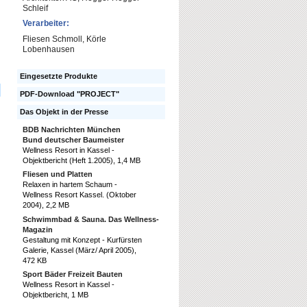
Schleif
Verarbeiter:
Fliesen Schmoll, Körle
Lobenhausen
Eingesetzte Produkte
PDF-Download "PROJECT"
Das Objekt in der Presse
BDB Nachrichten München
Bund deutscher Baumeister
Wellness Resort in Kassel -
Objektbericht (Heft 1.2005), 1,4 MB
Fliesen und Platten
Relaxen in hartem Schaum -
Wellness Resort Kassel. (Oktober
2004), 2,2 MB
Schwimmbad & Sauna. Das Wellness-
Magazin
Gestaltung mit Konzept - Kurfürsten
Galerie, Kassel (März/ April 2005),
472 KB
Sport Bäder Freizeit Bauten
Wellness Resort in Kassel -
Objektbericht, 1 MB