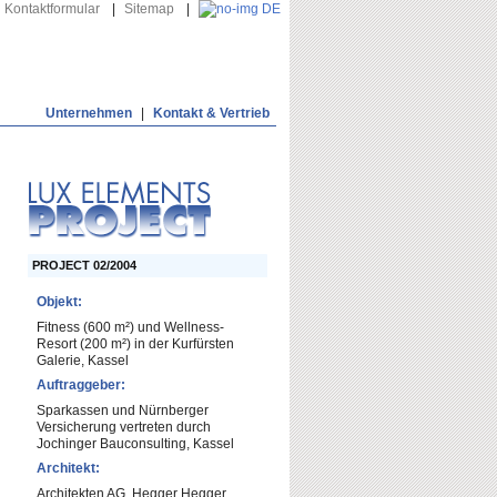
Kontaktformular
|
Sitemap
|
DE
Unternehmen
|
Kontakt & Vertrieb
PROJECT 02/2004
Objekt:
Fitness (600 m²) und Wellness-
Resort (200 m²) in der Kurfürsten
Galerie, Kassel
Auftraggeber:
Sparkassen und Nürnberger
Versicherung vertreten durch
Jochinger Bauconsulting, Kassel
Architekt:
Architekten AG, Hegger Hegger