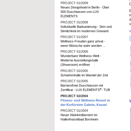
PROJECT 01/2009
Neues Designhotel in Berlin - Über
E
500 Duschtassen von LUX
m
ELEMENTS
d
PROJECT 01/2008
v
Individuelle Badsanierung - Sinn und
w
Sinnlichkeit im modernen Gewand
PROJECT 01/2007
Wellness-Freuden ganz privat -
wenn Wünsche wahr werden ...
PROJECT 01/2006
Wunderbare Wellness-Welt -
Moderne Ausstellungshalle
(Showroom) eröffnet
PROJECT 02/2005
Schwimmhalle im Wandel der Zeit
PROJECT 01/2005
Barrierefreie Duschtassen mit
®
Zertifikat - LUX ELEMENTS
- TUB
PROJECT 02/2004
Fitness- und Wellness-Resort in
W
der Kurfürsten Galerie, Kassel
PROJECT 01/2004
Neuer Kleinkindbereich im
Hallenfreizeitbad Bornheim