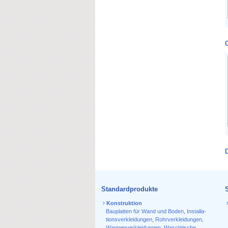
Standardprodukte
Konstruktion
Bauplatten für Wand und Boden
,
Installa­
tions­verkleidungen
,
Rohr­verkleidungen
,
Wannen­verkleidungen
,
Waschtische