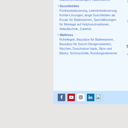
Duschböden
Punktentwässerung
,
Linienentwässerung
,
Kombi-Lösungen
,
lange Duschböden als
Ersatz für Badewannen
,
Speziallösungen
für Montage auf Holzkonstruktionen
,
Ablauf­technik, Zubehör
Wellness
Ruheliegen
,
Bausätze für Badewannen
,
Bausätze für Dusch-Designvarianten
,
Nischen
,
Duschsitze/-bank
,
Sitze und
Bänke
,
Schmuckteile
,
Rundungselemente