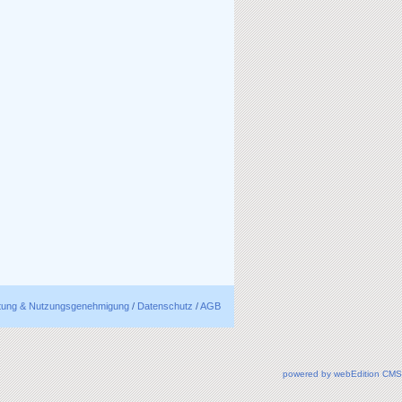
ftung & Nutzungsgenehmigung
/
Datenschutz
/
AGB
powered by webEdition CMS