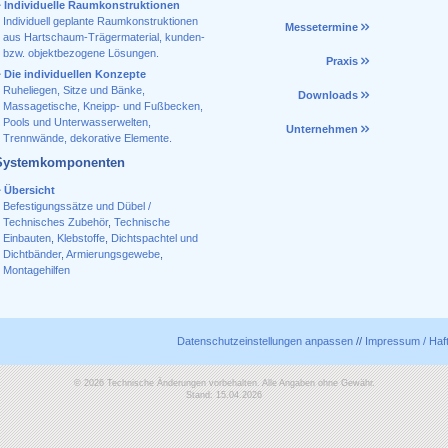
Individuelle Raumkonstruktionen
Individuell geplante Raumkonstruktionen
Messetermine
aus Hartschaum-Trägermaterial, kunden-
bzw. objektbezogene Lösungen.
Praxis
Die individuellen Konzepte
Ruheliegen, Sitze und Bänke,
Downloads
Massagetische, Kneipp- und Fußbecken,
Pools und Unterwasserwelten,
Unternehmen
Trennwände, dekorative Elemente.
Systemkomponenten
Übersicht
Befestigungssätze und Dübel /
Technisches Zubehör
,
Technische
Einbauten
,
Klebstoffe
,
Dichtspachtel und
Dichtbänder
,
Armierungsgewebe
,
Montagehilfen
Datenschutzeinstellungen anpassen
//
Impressum / Ha
© 2026 Technische Änderungen vorbehalten. Alle Angaben ohne Gewähr.
Stand: 15.04.2026