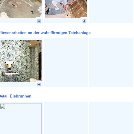
liesenarbeiten an der wulstförmigen Teichanlage
Detail Eisbrunnen