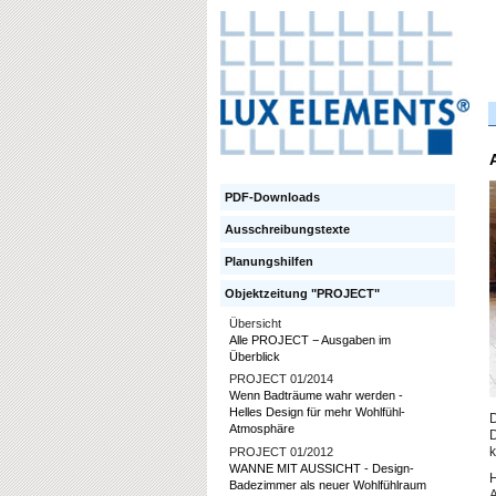
PDF-Downloads
Ausschreibungstexte
Planungshilfen
Objektzeitung "PROJECT"
Übersicht
Alle PROJECT − Ausgaben im
Überblick
PROJECT 01/2014
Wenn Badträume wahr werden -
Helles Design für mehr Wohlfühl-
D
Atmosphäre
D
PROJECT 01/2012
k
WANNE MIT AUSSICHT - Design-
H
Badezimmer als neuer Wohlfühlraum
A