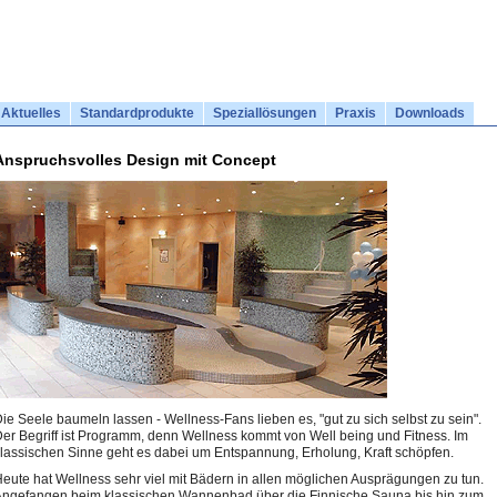
Aktuelles
Standardprodukte
Speziallösungen
Praxis
Downloads
Anspruchsvolles Design mit Concept
ie Seele baumeln lassen - Wellness-Fans lieben es, "gut zu sich selbst zu sein".
er Begriff ist Programm, denn Wellness kommt von Well being und Fitness. Im
lassischen Sinne geht es dabei um Entspannung, Erholung, Kraft schöpfen.
eute hat Wellness sehr viel mit Bädern in allen möglichen Ausprägungen zu tun.
ngefangen beim klassischen Wannenbad über die Finnische Sauna bis hin zum