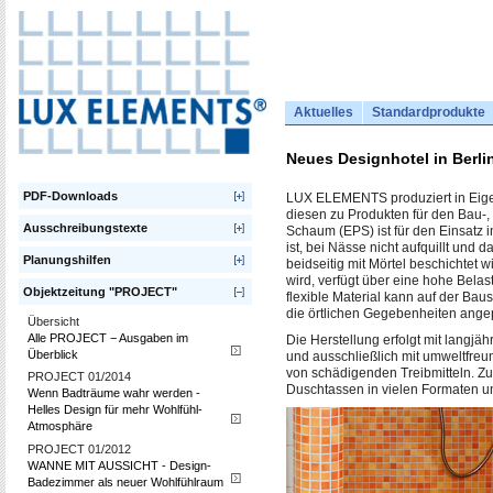
Aktuelles
Standardprodukte
Neues Designhotel in Berli
PDF-Downloads
LUX ELEMENTS produziert in Eigen
diesen zu Produkten für den Bau-,
Ausschreibungstexte
Schaum (EPS) ist für den Einsatz i
ist, bei Nässe nicht aufquillt und d
Planungshilfen
beidseitig mit Mörtel beschichtet 
wird, verfügt über eine hohe Bela
Objektzeitung "PROJECT"
flexible Material kann auf der Ba
die örtlichen Gegebenheiten ange
Übersicht
Alle PROJECT − Ausgaben im
Die Herstellung erfolgt mit langjäh
Überblick
und ausschließlich mit umweltfreu
von schädigenden Treibmitteln. Z
PROJECT 01/2014
Duschtassen in vielen Formaten u
Wenn Badträume wahr werden -
Helles Design für mehr Wohlfühl-
Atmosphäre
PROJECT 01/2012
WANNE MIT AUSSICHT - Design-
Badezimmer als neuer Wohlfühlraum