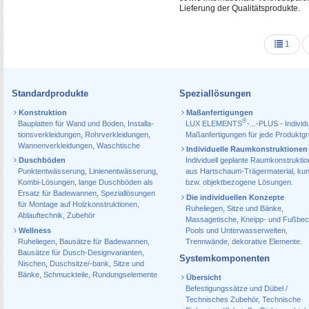
Lieferung der Qualitätsprodukte.
1
Standardprodukte
Speziallösungen
Konstruktion
Maßanfertigungen
®
Bauplatten für Wand und Boden
,
Installa­
LUX ELEMENTS
-...-PLUS - Individu
tions­verkleidungen
,
Rohr­verkleidungen
,
Maßanfertigungen für jede Produktg
Wannen­verkleidungen
,
Waschtische
Individuelle Raumkonstruktionen
Duschböden
Individuell geplante Raumkonstrukti
Punktentwässerung
,
Linienentwässerung
,
aus Hartschaum-Trägermaterial, ku
Kombi-Lösungen
,
lange Duschböden als
bzw. objektbezogene Lösungen.
Ersatz für Badewannen
,
Speziallösungen
Die individuellen Konzepte
für Montage auf Holzkonstruktionen
,
Ruheliegen, Sitze und Bänke,
Ablauf­technik, Zubehör
Massagetische, Kneipp- und Fußbec
Wellness
Pools und Unterwasserwelten,
Ruheliegen
,
Bausätze für Badewannen
,
Trennwände, dekorative Elemente.
Bausätze für Dusch-Designvarianten
,
Systemkomponenten
Nischen
,
Duschsitze/-bank
,
Sitze und
Bänke
,
Schmuckteile
,
Rundungselemente
Übersicht
Befestigungssätze und Dübel /
Technisches Zubehör
,
Technische