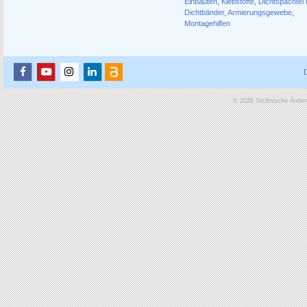
Einbauten
,
Klebstoffe
,
Dichtspachtel
Dichtbänder
,
Armierungsgewebe
,
Montagehilfen
© 2026 Technische Änderu