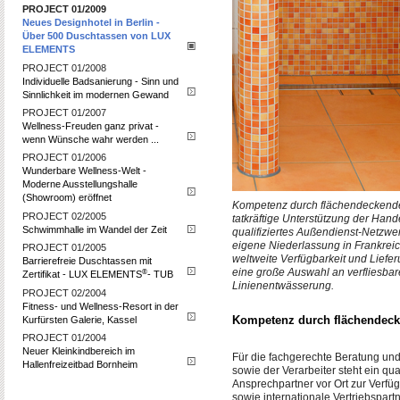
PROJECT 01/2009
Neues Designhotel in Berlin -
Über 500 Duschtassen von LUX
ELEMENTS
PROJECT 01/2008
Individuelle Badsanierung - Sinn und
Sinnlichkeit im modernen Gewand
PROJECT 01/2007
Wellness-Freuden ganz privat -
wenn Wünsche wahr werden ...
PROJECT 01/2006
Wunderbare Wellness-Welt -
Moderne Ausstellungshalle
(Showroom) eröffnet
Kompetenz durch flächendeckende
PROJECT 02/2005
tatkräftige Unterstützung der Hand
Schwimmhalle im Wandel der Zeit
qualifiziertes Außendienst-Netzwer
eigene Niederlassung in Frankreich
PROJECT 01/2005
weltweite Verfügbarkeit und Liefe
Barrierefreie Duschtassen mit
eine große Auswahl an verfliesba
®
Zertifikat - LUX ELEMENTS
- TUB
Linienentwässerung.
PROJECT 02/2004
Fitness- und Wellness-Resort in der
Kompetenz durch flächendeck
Kurfürsten Galerie, Kassel
PROJECT 01/2004
Neuer Kleinkindbereich im
Für die fachgerechte Beratung und
Hallenfreizeitbad Bornheim
sowie der Verarbeiter steht ein qua
Ansprechpartner vor Ort zur Verfü
sowie internationale Vertriebspart