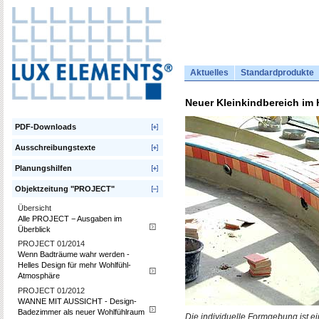
Aktuelles
Standardprodukte
Neuer Kleinkindbereich im 
PDF-Downloads
Ausschreibungstexte
Planungshilfen
Objektzeitung "PROJECT"
Übersicht
Alle PROJECT − Ausgaben im
Überblick
PROJECT 01/2014
Wenn Badträume wahr werden -
Helles Design für mehr Wohlfühl-
Atmosphäre
PROJECT 01/2012
WANNE MIT AUSSICHT - Design-
Badezimmer als neuer Wohlfühlraum
Die individuelle Formgebung ist 