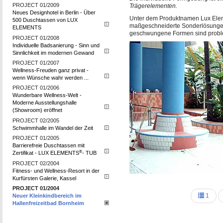
PROJECT 01/2009
Trägerelementen.
Neues Designhotel in Berlin - Über
Unter dem Produktnamen Lux Eleme
500 Duschtassen von LUX
maßgeschneiderte Sonderlösungen 
ELEMENTS
geschwungene Formen sind probl
PROJECT 01/2008
Individuelle Badsanierung - Sinn und
Sinnlichkeit im modernen Gewand
PROJECT 01/2007
Wellness-Freuden ganz privat -
wenn Wünsche wahr werden ...
PROJECT 01/2006
Wunderbare Wellness-Welt -
Moderne Ausstellungshalle
(Showroom) eröffnet
PROJECT 02/2005
Schwimmhalle im Wandel der Zeit
PROJECT 01/2005
Barrierefreie Duschtassen mit
®
Zertifikat - LUX ELEMENTS
- TUB
PROJECT 02/2004
Fitness- und Wellness-Resort in der
Kurfürsten Galerie, Kassel
PROJECT 01/2004
1
Neuer Kleinkindbereich im
Hallenfreizeitbad Bornheim