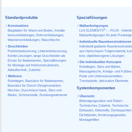
Standardprodukte
Speziallösungen
Konstruktion
Maßanfertigungen
®
Bauplatten für Wand und Boden
,
Installa­
LUX ELEMENTS
-...-PLUS - Individu
tions­verkleidungen
,
Rohr­verkleidungen
,
Maßanfertigungen für jede Produktg
Wannen­verkleidungen
,
Waschtische
Individuelle Raumkonstruktionen
Duschböden
Individuell geplante Raumkonstrukti
Punktentwässerung
,
Linienentwässerung
,
aus Hartschaum-Trägermaterial, ku
Kombi-Lösungen
,
lange Duschböden als
bzw. objektbezogene Lösungen.
Ersatz für Badewannen
,
Speziallösungen
Die individuellen Konzepte
für Montage auf Holzkonstruktionen
,
Ruheliegen, Sitze und Bänke,
Ablauf­technik, Zubehör
Massagetische, Kneipp- und Fußbec
Wellness
Pools und Unterwasserwelten,
Ruheliegen
,
Bausätze für Badewannen
,
Trennwände, dekorative Elemente.
Bausätze für Dusch-Designvarianten
,
Systemkomponenten
Nischen
,
Duschsitze/-bank
,
Sitze und
Bänke
,
Schmuckteile
,
Rundungselemente
Übersicht
Befestigungssätze und Dübel /
Technisches Zubehör
,
Technische
Einbauten
,
Klebstoffe
,
Dichtspachtel
Dichtbänder
,
Armierungsgewebe
,
Montagehilfen