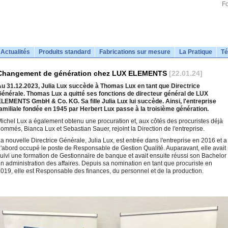
Fo
Actualités
Produits standard
Fabrications sur mesure
La Pratique
Té
Changement de génération chez LUX ELEMENTS
[22.01.24]
u 31.12.2023, Julia Lux succède à Thomas Lux en tant que Directrice
énérale. Thomas Lux a quitté ses fonctions de directeur général de LUX
LEMENTS GmbH & Co. KG. Sa fille Julia Lux lui succède. Ainsi, l'entreprise
amiliale fondée en 1945 par Herbert Lux passe à la troisième génération.
ichel Lux a également obtenu une procuration et, aux côtés des procuristes déjà
ommés, Bianca Lux et Sebastian Sauer, rejoint la Direction de l'entreprise.
a nouvelle Directrice Générale, Julia Lux, est entrée dans l'entreprise en 2016 et a
'abord occupé le poste de Responsable de Gestion Qualité. Auparavant, elle avait
uivi une formation de Gestionnaire de banque et avait ensuite réussi son Bachelor
n administration des affaires. Depuis sa nomination en tant que procuriste en
019, elle est Responsable des finances, du personnel et de la production.