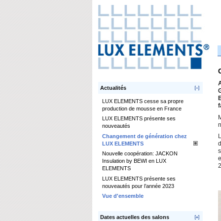
A
Actualités
G
E
LUX ELEMENTS cesse sa propre
f
production de mousse en France
M
LUX ELEMENTS présente ses
n
nouveautés
Changement de génération chez
L
LUX ELEMENTS
d
s
Nouvelle coopération: JACKON
e
Insulation by BEWI en LUX
2
ELEMENTS
LUX ELEMENTS présente ses
nouveautés pour l’année 2023
Vue d'ensemble
Dates actuelles des salons