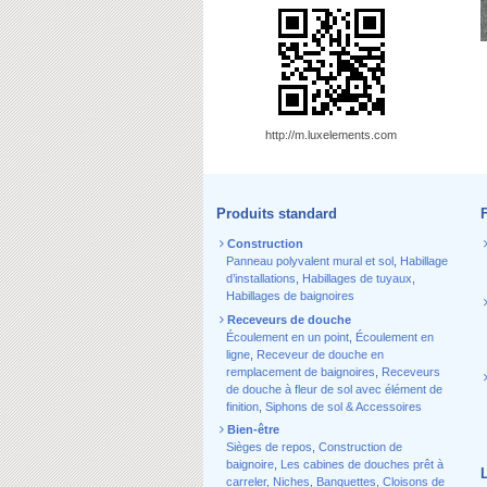
http://m.luxelements.com
Produits standard
Construction
Panneau polyvalent mural et sol
,
Habillage
d’installations
,
Habillages de tuyaux
,
Habillages de baignoires
Receveurs de douche
Écoulement en un point
,
Écoulement en
ligne
,
Receveur de douche en
remplacement de baignoires
,
Receveurs
de douche à fleur de sol avec élément de
finition
,
Siphons de sol & Accessoires
Bien-être
Sièges de repos
,
Construction de
baignoire
,
Les cabines de douches prêt à
carreler
,
Niches
,
Banquettes
,
Cloisons de