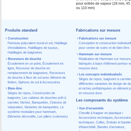
pour entrée de vapeur (28 mm, 4
ou 110 mm)
Produits standard
Fabrications sur mesure
Construction
Fabrications sur mesure
Panneau polyvalent mural et sol
,
Habillage
Conception et construction individuel
d’installations
,
Habillages de tuyaux
,
pour centre de soins et de bien-être.
Habillages de baignoires
Hammam sur mesure
Receveurs de douche
Réalisation de Hammam sur mesure
Écoulement en un point
,
Écoulement en
fabriqués à base d’élément porteur e
ligne
,
Receveur de douche en
mousse dure.
remplacement de baignoires
,
Receveurs
Les concepts individualisés
de douche à fleur de sol avec élément de
Sièges de repos, baignoire à carreler
finition
,
Siphons de sol & Accessoires
différentes variantes de design de d
Bien-être
et niches préfabriquées en élément p
Sièges de repos
,
Construction de
en mousse dure.
baignoire
,
Les cabines de douches prêt à
Les composants du système
carreler
,
Niches
,
Banquettes
,
Cloisons de
séparation
,
Variantes de banquettes
,
Le
Vue d’ensemble
système modulaire pour hammam
,
Cheville à frapper en plastique /
Eléments décoratifs
,
Les piliers (colonnes)
Accessoires techniques
,
Accessoire
techniques
,
Colles
,
Enduits et bande
d'étanchéité
,
Bandes d’armature
,