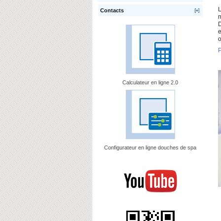
L
Contacts
n
D
e
o
P
Calculateur en ligne 2.0
Configurateur en ligne douches de spa