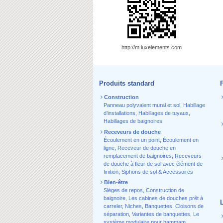
http://m.luxelements.com
Produits standard
Construction
Panneau polyvalent mural et sol
,
Habillage
d’installations
,
Habillages de tuyaux
,
Habillages de baignoires
Receveurs de douche
Écoulement en un point
,
Écoulement en
ligne
,
Receveur de douche en
remplacement de baignoires
,
Receveurs
de douche à fleur de sol avec élément de
finition
,
Siphons de sol & Accessoires
Bien-être
Sièges de repos
,
Construction de
baignoire
,
Les cabines de douches prêt à
carreler
,
Niches
,
Banquettes
,
Cloisons de
séparation
,
Variantes de banquettes
,
Le
système modulaire pour hammam
,