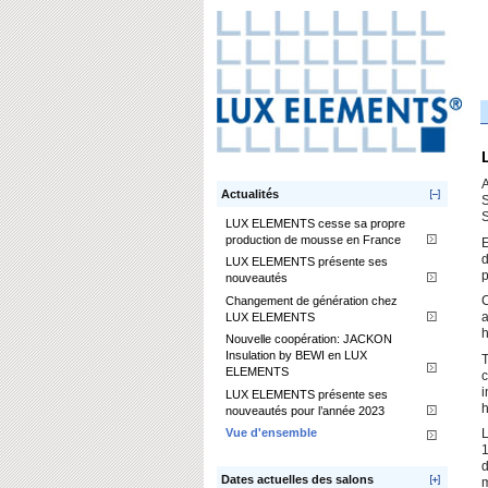
A
Actualités
S
S
LUX ELEMENTS cesse sa propre
production de mousse en France
E
d
LUX ELEMENTS présente ses
p
nouveautés
Changement de génération chez
C
LUX ELEMENTS
a
h
Nouvelle coopération: JACKON
Insulation by BEWI en LUX
T
ELEMENTS
c
i
LUX ELEMENTS présente ses
h
nouveautés pour l’année 2023
Vue d'ensemble
L
1
d
Dates actuelles des salons
m