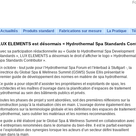
Fo
Actualités
Produits standard
Fabrications sur mesure
La Pratique
Té
LUX ELEMENTS est désormais « Hydrothermal Spa Standards Cont
vec sa participation rédactionnelle au « Guide to Hydrothermal Spa Development
tandards », LUX ELEMENTS a désormais le droit d’afficher le logo « Hydrothermal
pa Standards Contributor ».
n octobre - tout juste pour l’Hydrothermal Spa Forum et l’Interbad à Stuttgart -, la
irectrice du Global Spa & Wellness Summit (GSWS) Susie Ellis présentait le
remier guide de développement des normes en matière de spa hydrothermal.
e guide a pour objectif d’assister les propriétaires et exploitants de spas, les
rchitectes et les maîtres d’ouvrage dans la planification d’espaces de traitement
ydrothermal au sein des bâtiments publics et privés.
outes les phases de projet y sont abordées, soit des premières réflexions sur la
onstruction jusqu’à la réalisation clés en main. L’ouvrage donne également des
nformations sur la terminologie globale et les définitions des espaces de traitement
ydrothermal, sans oublier les matériaux et les normes recommandées.
e guide a été élaboré par le Global Spa & Wellness Summit en collaboration avec
4 entreprises renommées dans le domaine du bien-être. Il est le parfait exemple
e l’exploitation des synergies lorsque les acteurs d’un secteur défini travaillent
ain dans la main.