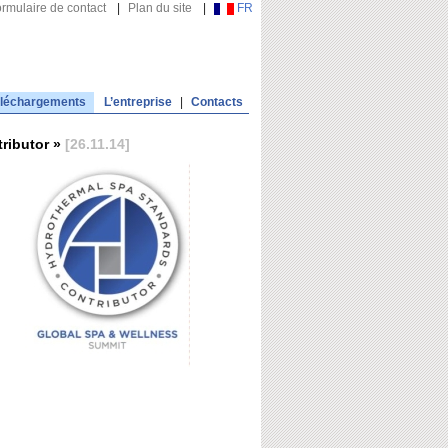
rmulaire de contact
|
Plan du site
|
FR
léchargements
L’entreprise
|
Contacts
ributor »
[26.11.14]