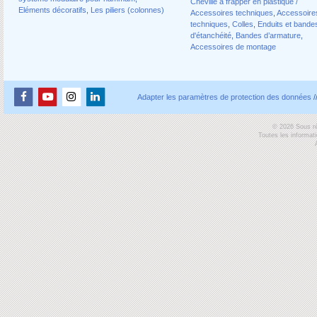
Cheville à frapper en plastique /
Eléments décoratifs
,
Les piliers (colonnes)
Accessoires techniques
,
Accessoire
techniques
,
Colles
,
Enduits et bande
d'étanchéité
,
Bandes d’armature
,
Accessoires de montage
Adapter les paramètres de protection des données
/
© 2026 Sous ré
Toutes les informat