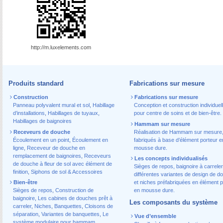
http://m.luxelements.com
Produits standard
Fabrications sur mesure
Construction
Fabrications sur mesure
Panneau polyvalent mural et sol
,
Habillage
Conception et construction individuel
d’installations
,
Habillages de tuyaux
,
pour centre de soins et de bien-être.
Habillages de baignoires
Hammam sur mesure
Receveurs de douche
Réalisation de Hammam sur mesure
Écoulement en un point
,
Écoulement en
fabriqués à base d’élément porteur e
ligne
,
Receveur de douche en
mousse dure.
remplacement de baignoires
,
Receveurs
Les concepts individualisés
de douche à fleur de sol avec élément de
Sièges de repos, baignoire à carreler
finition
,
Siphons de sol & Accessoires
différentes variantes de design de d
Bien-être
et niches préfabriquées en élément p
Sièges de repos
,
Construction de
en mousse dure.
baignoire
,
Les cabines de douches prêt à
Les composants du système
carreler
,
Niches
,
Banquettes
,
Cloisons de
séparation
,
Variantes de banquettes
,
Le
Vue d’ensemble
système modulaire pour hammam
,