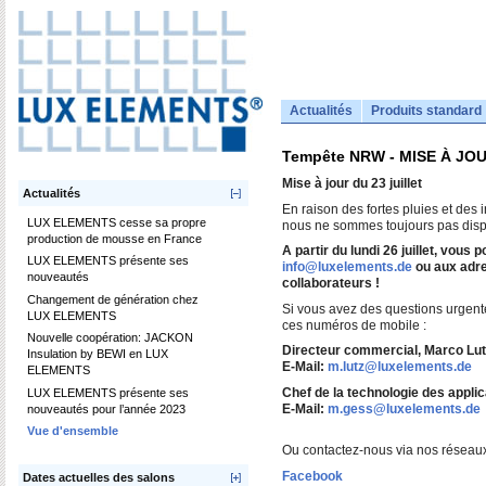
Actualités
Produits standard
Tempête NRW - MISE À JOUR 
Mise à jour du 23 juillet
Actualités
En raison des fortes pluies et de
LUX ELEMENTS cesse sa propre
nous ne sommes toujours pas disp
production de mousse en France
A partir du lundi 26 juillet, vous
LUX ELEMENTS présente ses
info@luxelements.de
ou aux adre
nouveautés
collaborateurs !
Changement de génération chez
Si vous avez des questions urgent
LUX ELEMENTS
ces numéros de mobile :
Nouvelle coopération: JACKON
Directeur commercial, Marco Lut
Insulation by BEWI en LUX
E-Mail:
m.lutz@luxelements.de
ELEMENTS
Chef de la technologie des appli
LUX ELEMENTS présente ses
E-Mail:
m.gess@luxelements.de
nouveautés pour l’année 2023
Vue d'ensemble
Ou contactez-nous via nos réseaux
Facebook
Dates actuelles des salons