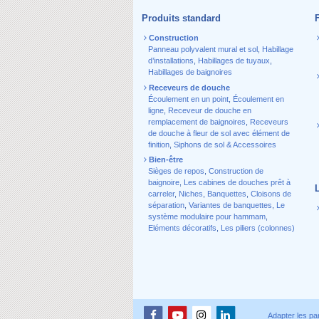
Produits standard
Construction
Panneau polyvalent mural et sol
,
Habillage
d’installations
,
Habillages de tuyaux
,
Habillages de baignoires
Receveurs de douche
Écoulement en un point
,
Écoulement en
ligne
,
Receveur de douche en
remplacement de baignoires
,
Receveurs
de douche à fleur de sol avec élément de
finition
,
Siphons de sol & Accessoires
Bien-être
Sièges de repos
,
Construction de
baignoire
,
Les cabines de douches prêt à
carreler
,
Niches
,
Banquettes
,
Cloisons de
séparation
,
Variantes de banquettes
,
Le
système modulaire pour hammam
,
Eléments décoratifs
,
Les piliers (colonnes)
Adapter les pa