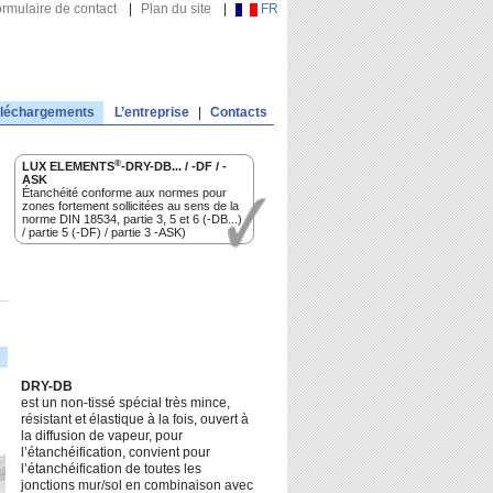
rmulaire de contact
|
Plan du site
|
FR
léchargements
L’entreprise
|
Contacts
®
LUX ELEMENTS
-DRY-DB... / -DF / -
ASK
Étanchéité conforme aux normes pour
zones fortement sollicitées au sens de la
norme DIN 18534, partie 3, 5 et 6 (-DB...)
/ partie 5 (-DF) / partie 3 -ASK)
DRY-DB
est un non-tissé spécial très mince,
résistant et élastique à la fois, ouvert à
la diffusion de vapeur, pour
l’étanchéification, convient pour
l’étanchéification de toutes les
jonctions mur/sol en combinaison avec