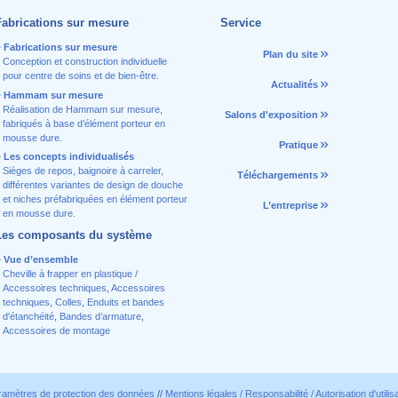
Fabrications sur mesure
Service
Fabrications sur mesure
Plan du site
Conception et construction individuelle
pour centre de soins et de bien-être.
Actualités
Hammam sur mesure
Réalisation de Hammam sur mesure,
Salons d'exposition
fabriqués à base d’élément porteur en
mousse dure.
Pratique
Les concepts individualisés
Sièges de repos, baignoire à carreler,
Téléchargements
différentes variantes de design de douche
et niches préfabriquées en élément porteur
L’entreprise
en mousse dure.
Les composants du système
Vue d’ensemble
Cheville à frapper en plastique /
Accessoires techniques
,
Accessoires
techniques
,
Colles
,
Enduits et bandes
d'étanchéité
,
Bandes d’armature
,
Accessoires de montage
ramètres de protection des données
//
Mentions légales / Responsabilité / Autorisation d'utilis