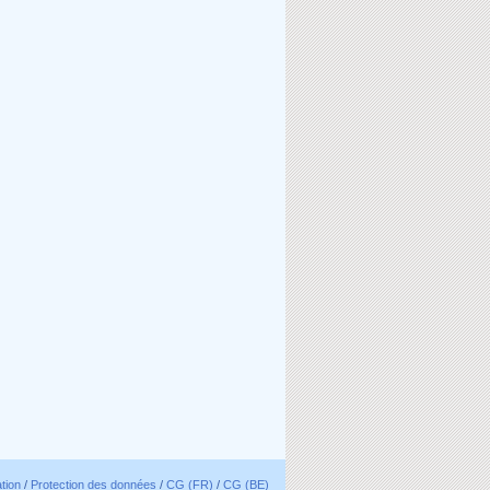
ation
/
Protection des données
/
CG (FR)
/
CG (BE)