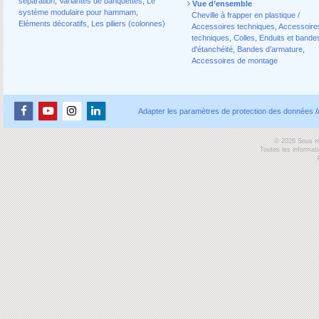
séparation
,
Variantes de banquettes
,
Le
Vue d’ensemble
système modulaire pour hammam
,
Cheville à frapper en plastique /
Eléments décoratifs
,
Les piliers (colonnes)
Accessoires techniques
,
Accessoire
techniques
,
Colles
,
Enduits et bande
d'étanchéité
,
Bandes d’armature
,
Accessoires de montage
Adapter les paramètres de protection des données
/
© 2026 Sous ré
Toutes les informat