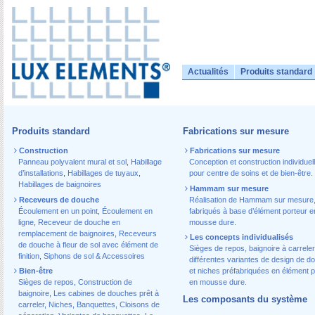
Actualités
Produits standard
Produits standard
Fabrications sur mesure
Construction
Fabrications sur mesure
Panneau polyvalent mural et sol
,
Habillage
Conception et construction individuel
d’installations
,
Habillages de tuyaux
,
pour centre de soins et de bien-être.
Habillages de baignoires
Hammam sur mesure
Receveurs de douche
Réalisation de Hammam sur mesure
Écoulement en un point
,
Écoulement en
fabriqués à base d’élément porteur e
ligne
,
Receveur de douche en
mousse dure.
remplacement de baignoires
,
Receveurs
Les concepts individualisés
de douche à fleur de sol avec élément de
Sièges de repos, baignoire à carreler
finition
,
Siphons de sol & Accessoires
différentes variantes de design de d
Bien-être
et niches préfabriquées en élément p
Sièges de repos
,
Construction de
en mousse dure.
baignoire
,
Les cabines de douches prêt à
Les composants du système
carreler
,
Niches
,
Banquettes
,
Cloisons de