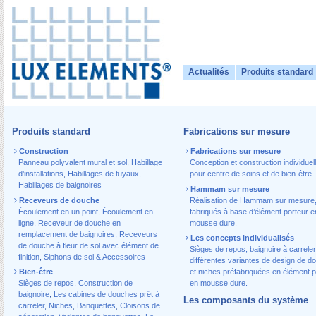
Actualités
Produits standard
Produits standard
Fabrications sur mesure
Construction
Fabrications sur mesure
Panneau polyvalent mural et sol
,
Habillage
Conception et construction individuel
d’installations
,
Habillages de tuyaux
,
pour centre de soins et de bien-être.
Habillages de baignoires
Hammam sur mesure
Receveurs de douche
Réalisation de Hammam sur mesure
Écoulement en un point
,
Écoulement en
fabriqués à base d’élément porteur e
ligne
,
Receveur de douche en
mousse dure.
remplacement de baignoires
,
Receveurs
Les concepts individualisés
de douche à fleur de sol avec élément de
Sièges de repos, baignoire à carreler
finition
,
Siphons de sol & Accessoires
différentes variantes de design de d
Bien-être
et niches préfabriquées en élément p
Sièges de repos
,
Construction de
en mousse dure.
baignoire
,
Les cabines de douches prêt à
Les composants du système
carreler
,
Niches
,
Banquettes
,
Cloisons de