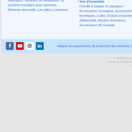
séparation
,
Variantes de banquettes
,
Le
Vue d’ensemble
système modulaire pour hammam
,
Cheville à frapper en plastique /
Eléments décoratifs
,
Les piliers (colonnes)
Accessoires techniques
,
Accessoire
techniques
,
Colles
,
Enduits et bande
d'étanchéité
,
Bandes d’armature
,
Accessoires de montage
Adapter les paramètres de protection des données
/
© 2026 Sous ré
Toutes les informat