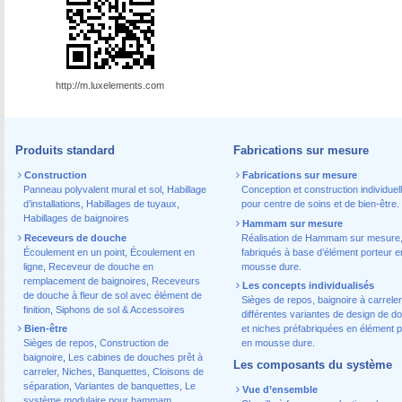
http://m.luxelements.com
Produits standard
Fabrications sur mesure
Construction
Fabrications sur mesure
Panneau polyvalent mural et sol
,
Habillage
Conception et construction individuel
d’installations
,
Habillages de tuyaux
,
pour centre de soins et de bien-être.
Habillages de baignoires
Hammam sur mesure
Receveurs de douche
Réalisation de Hammam sur mesure
Écoulement en un point
,
Écoulement en
fabriqués à base d’élément porteur e
ligne
,
Receveur de douche en
mousse dure.
remplacement de baignoires
,
Receveurs
Les concepts individualisés
de douche à fleur de sol avec élément de
Sièges de repos, baignoire à carreler
finition
,
Siphons de sol & Accessoires
différentes variantes de design de d
Bien-être
et niches préfabriquées en élément p
Sièges de repos
,
Construction de
en mousse dure.
baignoire
,
Les cabines de douches prêt à
Les composants du système
carreler
,
Niches
,
Banquettes
,
Cloisons de
séparation
,
Variantes de banquettes
,
Le
Vue d’ensemble
système modulaire pour hammam
,