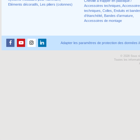
Cheville à frapper en plastique /
Eléments décoratifs
,
Les piliers (colonnes)
Accessoires techniques
,
Accessoire
techniques
,
Colles
,
Enduits et bande
d'étanchéité
,
Bandes d’armature
,
Accessoires de montage
Adapter les paramètres de protection des données
/
© 2026 Sous ré
Toutes les informat