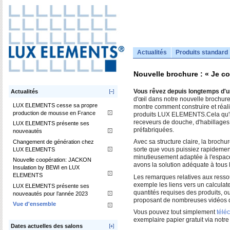
Actualités
Produits standard
Nouvelle brochure : « Je c
Vous rêvez depuis longtemps d'un
Actualités
d'œil dans notre nouvelle brochure
LUX ELEMENTS cesse sa propre
montre comment construire et réali
production de mousse en France
produits LUX ELEMENTS.
Cela qu'
receveurs de douche, d'habillages
LUX ELEMENTS présente ses
préfabriquées.
nouveautés
Changement de génération chez
Avec sa structure claire, la brochu
LUX ELEMENTS
sorte que vous puissiez rapidement 
minutieusement adaptée à l'espace
Nouvelle coopération: JACKON
avons la solution adéquate à tous 
Insulation by BEWI en LUX
ELEMENTS
Les remarques relatives aux ressou
exemple les liens vers un calculate
LUX ELEMENTS présente ses
quantités requises des produits, 
nouveautés pour l’année 2023
proposant de nombreuses vidéos de
Vue d'ensemble
Vous pouvez tout simplement
télé
exemplaire papier gratuit via notr
Dates actuelles des salons