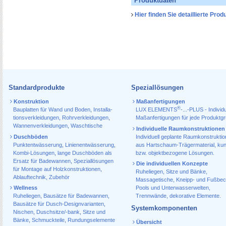
Produktdaten
Hier finden Sie detaillierte Pr
Standardprodukte
Speziallösungen
Konstruktion
Maßanfertigungen
®
Bauplatten für Wand und Boden
,
Installa­
LUX ELEMENTS
-...-PLUS - Individu
tions­verkleidungen
,
Rohr­verkleidungen
,
Maßanfertigungen für jede Produktg
Wannen­verkleidungen
,
Waschtische
Individuelle Raumkonstruktionen
Duschböden
Individuell geplante Raumkonstrukti
Punktentwässerung
,
Linienentwässerung
,
aus Hartschaum-Trägermaterial, ku
Kombi-Lösungen
,
lange Duschböden als
bzw. objektbezogene Lösungen.
Ersatz für Badewannen
,
Speziallösungen
Die individuellen Konzepte
für Montage auf Holzkonstruktionen
,
Ruheliegen, Sitze und Bänke,
Ablauf­technik, Zubehör
Massagetische, Kneipp- und Fußbec
Wellness
Pools und Unterwasserwelten,
Ruheliegen
,
Bausätze für Badewannen
,
Trennwände, dekorative Elemente.
Bausätze für Dusch-Designvarianten
,
Systemkomponenten
Nischen
,
Duschsitze/-bank
,
Sitze und
Bänke
,
Schmuckteile
,
Rundungselemente
Übersicht