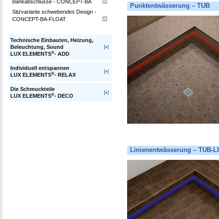
Bankabschlüsse - CONCEPT-BA
Punktentwässerung – TUB
Sitzvariante schwebendes Design -
CONCEPT-BA-FLOAT
Technische Einbauten, Heizung,
Beleuchtung, Sound
®
LUX ELEMENTS
- ADD
Individuell entspannen
®
LUX ELEMENTS
- RELAX
Die Schmuckteile
®
LUX ELEMENTS
- DECO
Linienentwässerung – TUB-L