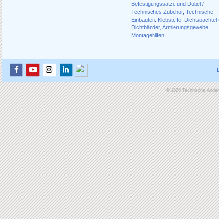
Befestigungssätze und Dübel /
Technisches Zubehör
,
Technische
Einbauten
,
Klebstoffe
,
Dichtspachtel
Dichtbänder
,
Armierungsgewebe
,
Montagehilfen
© 2026 Technische Änderu