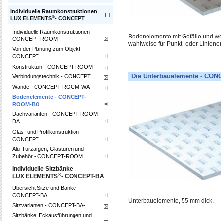
Individuelle Raumkonstruktionen
®
LUX ELEMENTS
- CONCEPT
Individuelle Raumkonstruktionen -
Bodenelemente mit Gefälle und wer
CONCEPT-ROOM
wahlweise für Punkt- oder Linien
Von der Planung zum Objekt -
CONCEPT
Konstruktion - CONCEPT-ROOM
Die Unterbauelemente - C
Verbindungstechnik - CONCEPT
Wände - CONCEPT-ROOM-WA
Bodenelemente - CONCEPT-
ROOM-BO
Dachvarianten - CONCEPT-ROOM-
DA
Glas- und Profilkonstruktion -
CONCEPT
Alu-Türzargen, Glastüren und
Zubehör - CONCEPT-ROOM
Individuelle Sitzbänke
®
LUX ELEMENTS
- CONCEPT-BA
Übersicht Sitze und Bänke -
CONCEPT-BA
Unterbauelemente, 55 mm dick.
Sitzvarianten - CONCEPT-BA-...
Sitzbänke: Eckausführungen und