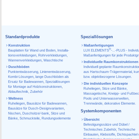
Standardprodukte
Speziallösungen
Konstruktion
Maßanfertigungen
®
Bauplatten für Wand und Boden
,
Installa­
LUX ELEMENTS
-...-PLUS - Individu
tions­verkleidungen
,
Rohr­verkleidungen
,
Maßanfertigungen für jede Produktg
Wannen­verkleidungen
,
Waschtische
Individuelle Raumkonstruktionen
Duschböden
Individuell geplante Raumkonstrukti
Punktentwässerung
,
Linienentwässerung
,
aus Hartschaum-Trägermaterial, ku
Kombi-Lösungen
,
lange Duschböden als
bzw. objektbezogene Lösungen.
Ersatz für Badewannen
,
Speziallösungen
Die individuellen Konzepte
für Montage auf Holzkonstruktionen
,
Ruheliegen, Sitze und Bänke,
Ablauf­technik, Zubehör
Massagetische, Kneipp- und Fußbec
Wellness
Pools und Unterwasserwelten,
Ruheliegen
,
Bausätze für Badewannen
,
Trennwände, dekorative Elemente.
Bausätze für Dusch-Designvarianten
,
Systemkomponenten
Nischen
,
Duschsitze/-bank
,
Sitze und
Bänke
,
Schmuckteile
,
Rundungselemente
Übersicht
Befestigungssätze und Dübel /
Technisches Zubehör
,
Technische
Einbauten
,
Klebstoffe
,
Dichtspachtel