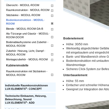
Übersicht - MODUL-ROOM
Raumkonstruktion - MODUL-ROOM
Stitzbänke - MODUL-ROOM
Bodenkonstruktion - MODUL-
ROOM
Blende - MODUL-ROOM-DA-B
Alu-Türzarge und Glastür - MODUL-
ROOM-DOOR
Bodenelement
Bodenablaufsysteme und Zubehör -
Höhe: 30/50 mm
MODUL-ROOM
Werkseitig abgedichteter Gefälle
Zubehör: Heizung, Licht, Dampf -
mit eingebautem und eingedich
MODUL-ROOM
Bank- und Wandbereich ohne Ge
Montagezubehör - MODUL-ROOM
Bodenkonstruktion mit umlaufend
Wandmontage
Kabinenmodelle
Sicheres Click-System zur Befes
Raumkonstruktion mit Sitzbänken -
MODUL-ROOM
Unterbauelement
Höhe: 55 mm
Einfacher und schneller Höhena
Individuelle Raumkonstruktionen
®
LUX ELEMENTS
- CONCEPT
Geeignet zur Integration der Abl
Technische Einbauten, Heizung,
Beleuchtung, Sound
®
LUX ELEMENTS
- ADD