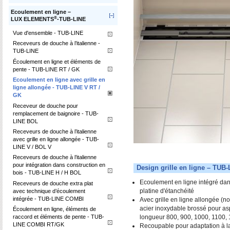
Ecoulement en ligne –
®
LUX ELEMENTS
-TUB-LINE
Vue d'ensemble - TUB-LINE
Receveurs de douche à l’italienne -
TUB-LINE
Écoulement en ligne et éléments de
pente - TUB-LINE RT / GK
Ecoulement en ligne avec grille en
ligne allongée - TUB-LINE V RT /
GK
Receveur de douche pour
remplacement de baignoire - TUB-
LINE BOL
Receveurs de douche à l’italienne
avec grille en ligne allongée - TUB-
LINE V / BOL V
Receveurs de douche à l’italienne
pour intégration dans construction en
Design grille en ligne – TUB
bois - TUB-LINE H / H BOL
Ecoulement en ligne intégré dan
Receveurs de douche extra plat
platine d'étanchéité
avec technique d’écoulement
intégrée - TUB-LINE COMBI
Avec grille en ligne allongée (no
acier inoxydable brossé pour as
Écoulement en ligne, éléments de
longueur 800, 900, 1000, 1100
raccord et éléments de pente - TUB-
LINE COMBI RT/GK
Recoupable pour adaptation à la