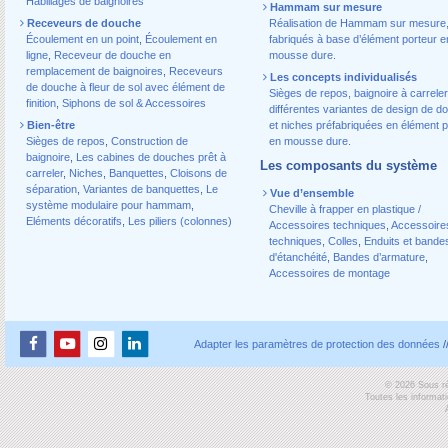
Habillages de baignoires
Hammam sur mesure
Receveurs de douche
Réalisation de Hammam sur mesure
Écoulement en un point
,
Écoulement en
fabriqués à base d’élément porteur e
ligne
,
Receveur de douche en
mousse dure.
remplacement de baignoires
,
Receveurs
Les concepts individualisés
de douche à fleur de sol avec élément de
Sièges de repos, baignoire à carreler
finition
,
Siphons de sol & Accessoires
différentes variantes de design de d
Bien-être
et niches préfabriquées en élément p
Sièges de repos
,
Construction de
en mousse dure.
baignoire
,
Les cabines de douches prêt à
Les composants du système
carreler
,
Niches
,
Banquettes
,
Cloisons de
séparation
,
Variantes de banquettes
,
Le
Vue d’ensemble
système modulaire pour hammam
,
Cheville à frapper en plastique /
Eléments décoratifs
,
Les piliers (colonnes)
Accessoires techniques
,
Accessoire
techniques
,
Colles
,
Enduits et bande
d'étanchéité
,
Bandes d’armature
,
Accessoires de montage
Adapter les paramètres de protection des données
/
© 2026 Sous ré
Toutes les informat