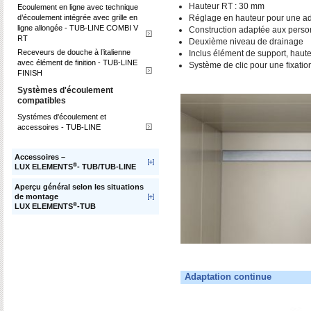
Hauteur RT : 30 mm
Ecoulement en ligne avec technique
d’écoulement intégrée avec grille en
Réglage en hauteur pour une ada
ligne allongée - TUB-LINE COMBI V
Construction adaptée aux person
RT
Deuxième niveau de drainage
Receveurs de douche à l’italienne
Inclus élément de support, haut
avec élément de finition - TUB-LINE
Système de clic pour une fixatio
FINISH
Systèmes d'écoulement
compatibles
Systémes d'écoulement et
accessoires - TUB-LINE
Accessoires –
®
LUX ELEMENTS
- TUB/TUB-LINE
Aperçu général selon les situations
de montage
®
LUX ELEMENTS
-TUB
Adaptation continue