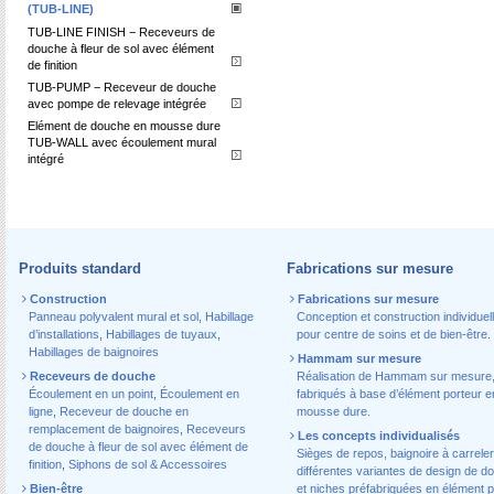
(TUB-LINE)
TUB-LINE FINISH − Receveurs de
douche à fleur de sol avec élément
de finition
TUB-PUMP − Receveur de douche
avec pompe de relevage intégrée
Elément de douche en mousse dure
TUB-WALL avec écoulement mural
intégré
Produits standard
Fabrications sur mesure
Construction
Fabrications sur mesure
Panneau polyvalent mural et sol
,
Habillage
Conception et construction individuel
d’installations
,
Habillages de tuyaux
,
pour centre de soins et de bien-être.
Habillages de baignoires
Hammam sur mesure
Receveurs de douche
Réalisation de Hammam sur mesure
Écoulement en un point
,
Écoulement en
fabriqués à base d’élément porteur e
ligne
,
Receveur de douche en
mousse dure.
remplacement de baignoires
,
Receveurs
Les concepts individualisés
de douche à fleur de sol avec élément de
Sièges de repos, baignoire à carreler
finition
,
Siphons de sol & Accessoires
différentes variantes de design de d
Bien-être
et niches préfabriquées en élément p