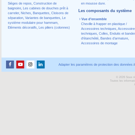
Sièges de repos
,
Construction de
en mousse dure.
baignoire
,
Les cabines de douches prêt à
Les composants du système
carreler
,
Niches
,
Banquettes
,
Cloisons de
séparation
,
Variantes de banquettes
,
Le
Vue d’ensemble
système modulaire pour hammam
,
Cheville à frapper en plastique /
Eléments décoratifs
,
Les piliers (colonnes)
Accessoires techniques
,
Accessoire
techniques
,
Colles
,
Enduits et bande
d'étanchéité
,
Bandes d’armature
,
Accessoires de montage
Adapter les paramètres de protection des données
/
© 2026 Sous ré
Toutes les informat