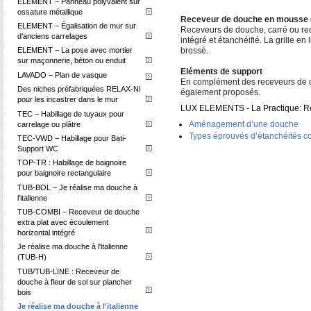
ELEMENT − Panneau polyvalent sur
ossature métallique
Receveur de douche en mousse d
ELEMENT − Égalisation de mur sur
Receveurs de douche, carré ou re
d’anciens carrelages
intégré et étanchéifié. La grille e
ELEMENT − La pose avec mortier
brossé.
sur maçonnerie, béton ou enduit
Eléments de support
LAVADO − Plan de vasque
En complément des receveurs de d
Des niches préfabriquées RELAX-NI
également proposés.
pour les incastrer dans le mur
LUX ELEMENTS - La Practique: Rec
TEC − Habillage de tuyaux pour
Aménagement d’une douche
carrelage ou plâtre
Types éprouvés d’étanchéités c
TEC-VWD − Habillage pour Bati-
Support WC
TOP-TR : Habillage de baignoire
pour baignoire rectangulaire
TUB-BOL − Je réalise ma douche à
l'italienne
TUB-COMBI − Receveur de douche
extra plat avec écoulement
horizontal intégré
Je réalise ma douche à l'italienne
(TUB-H)
TUB/TUB-LINE : Receveur de
douche à fleur de sol sur plancher
bois
Je réalise ma douche à l'italienne