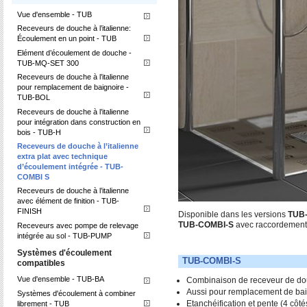
Vue d'ensemble - TUB
Receveurs de douche à l’italienne:
Écoulement en un point - TUB
Elément d’écoulement de douche -
TUB-MQ-SET 300
Receveurs de douche à l’italienne
pour remplacement de baignoire -
TUB-BOL
Receveurs de douche à l’italienne
pour intégration dans construction en
bois - TUB-H
Receveurs de douche à l’italienne
extra plat avec technique
d’écoulement intégrée - TUB-
COMBI S
Receveurs de douche à l’italienne
avec élément de finition - TUB-
FINISH
Disponible dans les versions
TUB-
TUB-COMBI-S
avec raccordement
Receveurs avec pompe de relevage
intégrée au sol - TUB-PUMP
Systèmes d'écoulement
TUB-COMBI-S
compatibles
Vue d'ensemble - TUB-BA
Combinaison de receveur de dou
Aussi pour remplacement de ba
Systèmes d'écoulement à combiner
Etanchéification et pente (4 côté
librement - TUB