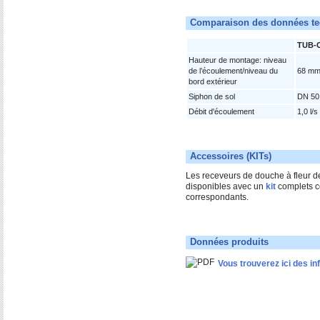
Comparaison des données te
TUB-
Hauteur de montage: niveau
de l’écoulement/niveau du
68 m
bord extérieur
Siphon de sol
DN 50 
Débit d'écoulement
1,0 l/s
Accessoires (KITs)
Les receveurs de douche à fleur de
disponibles avec un
kit
complets c
correspondants.
Données produits
Vous trouverez ici des in