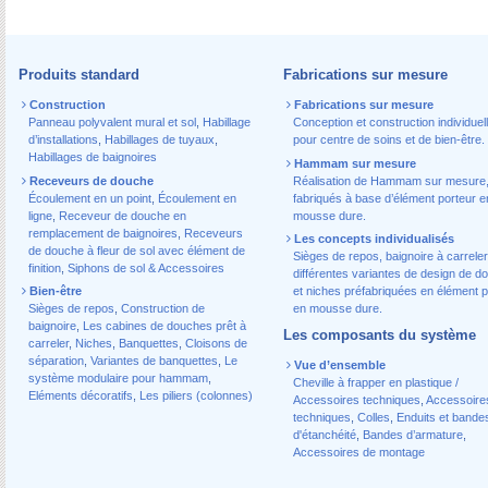
Produits standard
Fabrications sur mesure
Construction
Fabrications sur mesure
Panneau polyvalent mural et sol
,
Habillage
Conception et construction individuel
d’installations
,
Habillages de tuyaux
,
pour centre de soins et de bien-être.
Habillages de baignoires
Hammam sur mesure
Receveurs de douche
Réalisation de Hammam sur mesure
Écoulement en un point
,
Écoulement en
fabriqués à base d’élément porteur e
ligne
,
Receveur de douche en
mousse dure.
remplacement de baignoires
,
Receveurs
Les concepts individualisés
de douche à fleur de sol avec élément de
Sièges de repos, baignoire à carreler
finition
,
Siphons de sol & Accessoires
différentes variantes de design de d
Bien-être
et niches préfabriquées en élément p
Sièges de repos
,
Construction de
en mousse dure.
baignoire
,
Les cabines de douches prêt à
Les composants du système
carreler
,
Niches
,
Banquettes
,
Cloisons de
séparation
,
Variantes de banquettes
,
Le
Vue d’ensemble
système modulaire pour hammam
,
Cheville à frapper en plastique /
Eléments décoratifs
,
Les piliers (colonnes)
Accessoires techniques
,
Accessoire
techniques
,
Colles
,
Enduits et bande
d'étanchéité
,
Bandes d’armature
,
Accessoires de montage