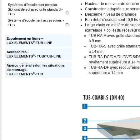
Hauteur de receveur de douche t
Systèmes d'écoulement complet:
Construction adaptée aux person
Siphons de sol avec grille standard -
Deuxième niveau de drainage
TUB
Bon débit d'écoulement : 0,8 l/s s
Systéme d'écoulement accessoires -
Large choix en matière de suppor
TUB
(carrelage + colle) du receveur 
TUB RA-A avec grille standard
Ecoulement en ligne –
à 9 mm
®
LUX ELEMENTS
-TUB-LINE
TUB-RA-S avec grille standard
à 14 mm
Accessoires –
®
LUX ELEMENTS
- TUB/TUB-LINE
TUB-RA-DC/DM/DL/DV/DS/DF av
revêtement supérieure à 14 
Aperçu général selon les situations
TUB-RA-DF avec recouvrement 
de montage
supérieure à 14 mm
®
LUX ELEMENTS
-TUB