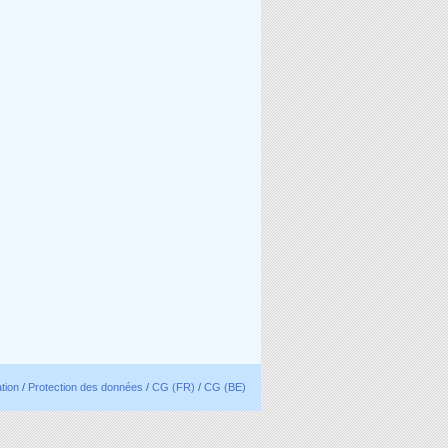
ation
/
Protection des données
/
CG (FR)
/
CG (BE)