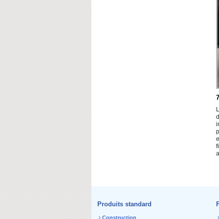
L
d
i
p
e
f
a
Produits standard
Construction