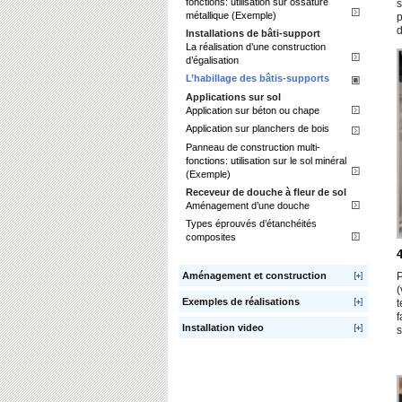
fonctions: utilisation sur ossature
s
métallique (Exemple)
p
d
Installations de bâti-support
La réalisation d’une construction
d’égalisation
L’habillage des bâtis-supports
Applications sur sol
Application sur béton ou chape
Application sur planchers de bois
Panneau de construction multi-
fonctions: utilisation sur le sol minéral
(Exemple)
Receveur de douche à fleur de sol
Aménagement d’une douche
Types éprouvés d’étanchéités
composites
Aménagement et construction
P
(
Exemples de réalisations
t
f
Installation video
s