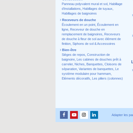
Panneau polyvalent mural et sol
,
Habillage
d’installations
,
Habillages de tuyaux
,
Habillages de baignoires
Receveurs de douche
Écoulement en un point
,
Écoulement en
ligne
,
Receveur de douche en
remplacement de baignoires
,
Receveurs
de douche à fleur de sol avec élément de
finition
,
Siphons de sol & Accessoires
Bien-être
Sièges de repos
,
Construction de
baignoire
,
Les cabines de douches prêt à
carreler
,
Niches
,
Banquettes
,
Cloisons de
séparation
,
Variantes de banquettes
,
Le
système modulaire pour hammam
,
Eléments décoratifs
,
Les piliers (colonnes)
Adapter les pa