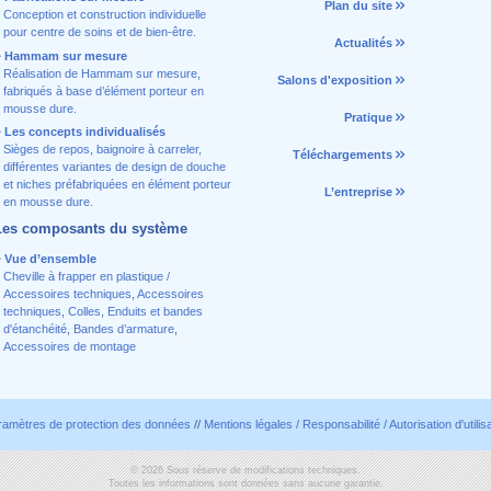
Plan du site
Conception et construction individuelle
pour centre de soins et de bien-être.
Actualités
Hammam sur mesure
Réalisation de Hammam sur mesure,
Salons d'exposition
fabriqués à base d’élément porteur en
mousse dure.
Pratique
Les concepts individualisés
Sièges de repos, baignoire à carreler,
Téléchargements
différentes variantes de design de douche
et niches préfabriquées en élément porteur
L’entreprise
en mousse dure.
Les composants du système
Vue d’ensemble
Cheville à frapper en plastique /
Accessoires techniques
,
Accessoires
techniques
,
Colles
,
Enduits et bandes
d'étanchéité
,
Bandes d’armature
,
Accessoires de montage
ramètres de protection des données
//
Mentions légales / Responsabilité / Autorisation d'utilis
© 2026 Sous réserve de modifications techniques.
Toutes les informations sont données sans aucune garantie.