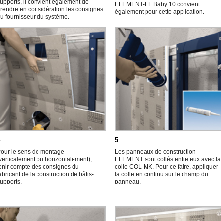
upports, il convient également de
ELEMENT-EL Baby 10 convient
rendre en considération les consignes
également pour cette application.
u fournisseur du système.
4
5
our le sens de montage
Les panneaux de construction
verticalement ou horizontalement),
ELEMENT sont collés entre eux avec la
enir compte des consignes du
colle COL-MK. Pour ce faire, appliquer
abricant de la construction de bâtis-
la colle en continu sur le champ du
upports.
panneau.