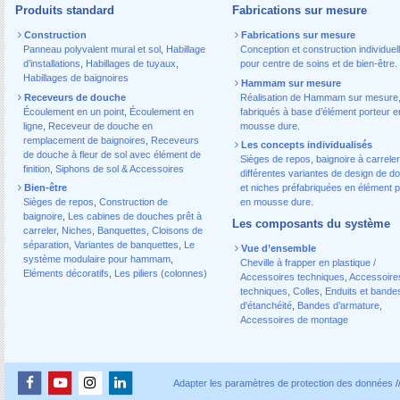
Produits standard
Fabrications sur mesure
Construction
Fabrications sur mesure
Panneau polyvalent mural et sol
,
Habillage
Conception et construction individuel
d’installations
,
Habillages de tuyaux
,
pour centre de soins et de bien-être.
Habillages de baignoires
Hammam sur mesure
Receveurs de douche
Réalisation de Hammam sur mesure
Écoulement en un point
,
Écoulement en
fabriqués à base d’élément porteur e
ligne
,
Receveur de douche en
mousse dure.
remplacement de baignoires
,
Receveurs
Les concepts individualisés
de douche à fleur de sol avec élément de
Sièges de repos, baignoire à carreler
finition
,
Siphons de sol & Accessoires
différentes variantes de design de d
Bien-être
et niches préfabriquées en élément p
Sièges de repos
,
Construction de
en mousse dure.
baignoire
,
Les cabines de douches prêt à
Les composants du système
carreler
,
Niches
,
Banquettes
,
Cloisons de
séparation
,
Variantes de banquettes
,
Le
Vue d’ensemble
système modulaire pour hammam
,
Cheville à frapper en plastique /
Eléments décoratifs
,
Les piliers (colonnes)
Accessoires techniques
,
Accessoire
techniques
,
Colles
,
Enduits et bande
d'étanchéité
,
Bandes d’armature
,
Accessoires de montage
Adapter les paramètres de protection des données
/