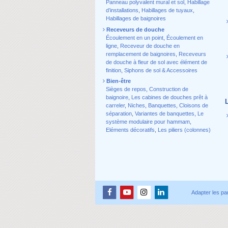
Panneau polyvalent mural et sol
,
Habillage
d’installations
,
Habillages de tuyaux
,
Habillages de baignoires
Receveurs de douche
Écoulement en un point
,
Écoulement en
ligne
,
Receveur de douche en
remplacement de baignoires
,
Receveurs
de douche à fleur de sol avec élément de
finition
,
Siphons de sol & Accessoires
Bien-être
Sièges de repos
,
Construction de
baignoire
,
Les cabines de douches prêt à
carreler
,
Niches
,
Banquettes
,
Cloisons de
séparation
,
Variantes de banquettes
,
Le
système modulaire pour hammam
,
Eléments décoratifs
,
Les piliers (colonnes)
Adapter les pa