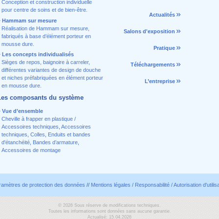
Conception et construction individuelle
pour centre de soins et de bien-être.
Actualités
Hammam sur mesure
Réalisation de Hammam sur mesure,
Salons d'exposition
fabriqués à base d’élément porteur en
mousse dure.
Pratique
Les concepts individualisés
Sièges de repos, baignoire à carreler,
Téléchargements
différentes variantes de design de douche
et niches préfabriquées en élément porteur
L’entreprise
en mousse dure.
Les composants du système
Vue d’ensemble
Cheville à frapper en plastique /
Accessoires techniques
,
Accessoires
techniques
,
Colles
,
Enduits et bandes
d'étanchéité
,
Bandes d’armature
,
Accessoires de montage
ramètres de protection des données
//
Mentions légales / Responsabilité / Autorisation d'utilis
© 2026 Sous réserve de modifications techniques.
Toutes les informations sont données sans aucune garantie.
Actualisé: 15.04.2026