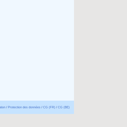
ation
/
Protection des données
/
CG (FR)
/
CG (BE)