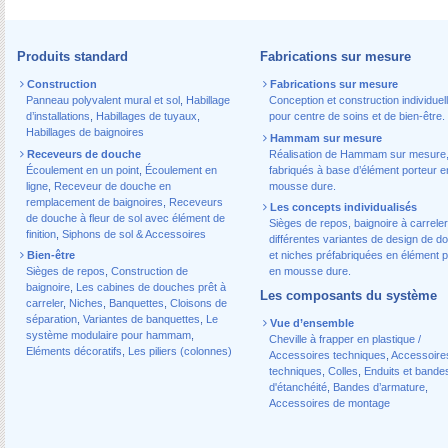
Produits standard
Fabrications sur mesure
Construction
Fabrications sur mesure
Panneau polyvalent mural et sol
,
Habillage
Conception et construction individuel
d’installations
,
Habillages de tuyaux
,
pour centre de soins et de bien-être.
Habillages de baignoires
Hammam sur mesure
Receveurs de douche
Réalisation de Hammam sur mesure
Écoulement en un point
,
Écoulement en
fabriqués à base d’élément porteur e
ligne
,
Receveur de douche en
mousse dure.
remplacement de baignoires
,
Receveurs
Les concepts individualisés
de douche à fleur de sol avec élément de
Sièges de repos, baignoire à carreler
finition
,
Siphons de sol & Accessoires
différentes variantes de design de d
Bien-être
et niches préfabriquées en élément p
Sièges de repos
,
Construction de
en mousse dure.
baignoire
,
Les cabines de douches prêt à
Les composants du système
carreler
,
Niches
,
Banquettes
,
Cloisons de
séparation
,
Variantes de banquettes
,
Le
Vue d’ensemble
système modulaire pour hammam
,
Cheville à frapper en plastique /
Eléments décoratifs
,
Les piliers (colonnes)
Accessoires techniques
,
Accessoire
techniques
,
Colles
,
Enduits et bande
d'étanchéité
,
Bandes d’armature
,
Accessoires de montage