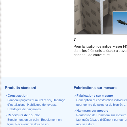
7
Pour la fixation définitive, visser F
dans les éléments latéraux à traver
panneau de couverture.
Produits standard
Fabrications sur mesure
Construction
Fabrications sur mesure
Panneau polyvalent mural et sol
,
Habillage
Conception et construction individuel
d’installations
,
Habillages de tuyaux
,
pour centre de soins et de bien-être.
Habillages de baignoires
Hammam sur mesure
Receveurs de douche
Réalisation de Hammam sur mesure
Écoulement en un point
,
Écoulement en
fabriqués à base d’élément porteur e
ligne
,
Receveur de douche en
mousse dure.