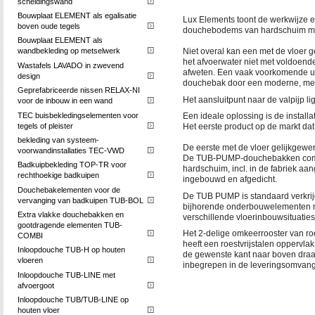
scheidingswand
Bouwplaat ELEMENT als egalisatie
Lux Elements toont de werkwijze e
boven oude tegels
douchebodems van hardschuim met
Bouwplaat ELEMENT als
wandbekleding op metselwerk
Niet overal kan een met de vloer 
het afvoerwater niet met voldoende
Wastafels LAVADO in zwevend
afweten. Een vaak voorkomende ui
design
douchebak door een moderne, met 
Geprefabriceerde nissen RELAX-NI
Het aansluitpunt naar de valpijp l
voor de inbouw in een wand
TEC buisbekledingselementen voor
Een ideale oplossing is de instal
tegels of pleister
Het eerste product op de markt d
bekleding van systeem-
De eerste met de vloer gelijkgewe
voorwandinstallaties TEC-VWD
De TUB-PUMP-douchebakken com
Badkuipbekleding TOP-TR voor
hardschuim, incl. in de fabriek aa
rechthoekige badkuipen
ingebouwd en afgedicht.
Douchebakelementen voor de
De TUB PUMP is standaard verkrij
vervanging van badkuipen TUB-BOL
bijhorende onderbouwelementen met
Extra vlakke douchebakken en
verschillende vloerinbouwsituaties
gootdragende elementen TUB-
Het 2-delige omkeerrooster van roe
COMBI
heeft een roestvrijstalen opperv
Inloopdouche TUB-H op houten
de gewenste kant naar boven draai
vloeren
inbegrepen in de leveringsomvang
Inloopdouche TUB-LINE met
afvoergoot
Inloopdouche TUB/TUB-LINE op
houten vloer