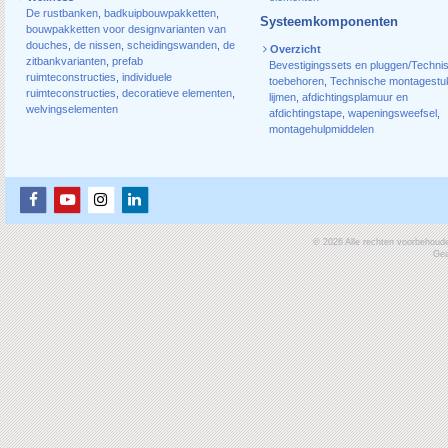
De rustbanken
,
badkuipbouwpakketten
,
Systeemkomponenten
bouwpakketten voor designvarianten van
douches
,
de nissen
,
scheidingswanden
,
de
Overzicht
zitbankvarianten
,
prefab
Bevestigingssets en pluggen/Techni
ruimteconstructies
,
individuele
toebehoren
,
Technische montagestu
ruimteconstructies
,
decoratieve elementen
,
lijmen
,
afdichtingsplamuur en
welvingselementen
afdichtingstape
,
wapeningsweefsel
,
montagehulpmiddelen
© 2026 Alle rechten voorbehoud
Gea