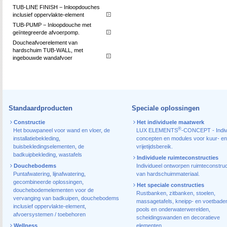
TUB-LINE FINISH − Inloopdouches
inclusief oppervlakte-element
TUB-PUMP − Inloopdouche met
geïntegreerde afvoerpomp.
Doucheafvoerelement van
hardschuim TUB-WALL, met
ingebouwde wandafvoer
Standaardproducten
Speciale oplossingen
Constructie
Het individuele maatwerk
®
Het bouwpaneel voor wand en vloer
,
de
LUX ELEMENTS
-CONCEPT - Indiv
installatiebekleding
,
concepten en modules voor kuur- en
buisbekledingselementen
,
de
vrijetijdsbereik.
badkuipbekleding
,
wastafels
Individuele ruimteconstructies
Douchebodems
Individueel ontworpen ruimteconstruc
Puntafwatering
,
lijnafwatering
,
van hardschuimmateriaal.
gecombineerde oplossingen
,
Het speciale constructies
douchebodemelementen voor de
Rustbanken, zitbanken, stoelen,
vervanging van badkuipen
,
douchebodems
massagetafels, kneipp- en voetbade
inclusief oppervlakte-element
,
pools en onderwaterwerelden,
afvoersystemen / toebehoren
scheidingswanden en decoratieve
Wellness
elementen