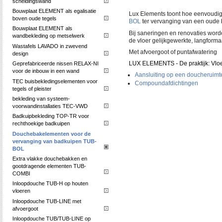
scheidingswand
Bouwplaat ELEMENT als egalisatie
Lux Elements toont hoe eenvoudig
boven oude tegels
BOL
ter vervanging van een oude b
Bouwplaat ELEMENT als
Bij saneringen en renovaties word
wandbekleding op metselwerk
de vloer gelijkgewerkte, langform
Wastafels LAVADO in zwevend
Met afvoergoot of puntafwatering
design
LUX ELEMENTS - De praktijk: Vloe
Geprefabriceerde nissen RELAX-NI
voor de inbouw in een wand
Aansluiting op een doucheruimt
TEC buisbekledingselementen voor
Compoundafdichtingen
tegels of pleister
bekleding van systeem-
voorwandinstallaties TEC-VWD
Badkuipbekleding TOP-TR voor
rechthoekige badkuipen
Douchebakelementen voor de
vervanging van badkuipen TUB-
BOL
Extra vlakke douchebakken en
gootdragende elementen TUB-
COMBI
Inloopdouche TUB-H op houten
vloeren
Inloopdouche TUB-LINE met
afvoergoot
Inloopdouche TUB/TUB-LINE op