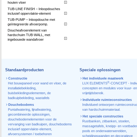
houten vloer
TUB-LINE FINISH − Inloopdouches
inclusief oppervlakte-element
TUB-PUMP − Inloopdouche met
geïntegreerde afvoerpomp.
Doucheafvoerelement van
hardschuim TUB-WALL, met
ingebouwde wandafvoer
Standaardproducten
Speciale oplossingen
Constructie
Het individuele maatwerk
®
Het bouwpaneel voor wand en vloer
,
de
LUX ELEMENTS
-CONCEPT - Indiv
installatiebekleding
,
concepten en modules voor kuur- en
buisbekledingselementen
,
de
vrijetijdsbereik.
badkuipbekleding
,
wastafels
Individuele ruimteconstructies
Douchebodems
Individueel ontworpen ruimteconstruc
Puntafwatering
,
lijnafwatering
,
van hardschuimmateriaal.
gecombineerde oplossingen
,
Het speciale constructies
douchebodemelementen voor de
Rustbanken, zitbanken, stoelen,
vervanging van badkuipen
,
douchebodems
massagetafels, kneipp- en voetbade
inclusief oppervlakte-element
,
pools en onderwaterwerelden,
afvoersystemen / toebehoren
scheidingswanden en decoratieve