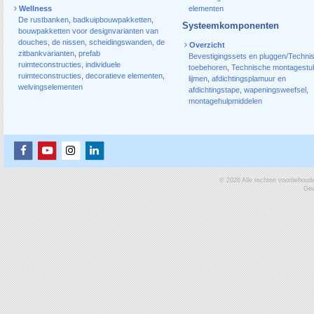
Wellness
elementen
De rustbanken
,
badkuipbouwpakketten
,
Systeemkomponenten
bouwpakketten voor designvarianten van
douches
,
de nissen
,
scheidingswanden
,
de
Overzicht
zitbankvarianten
,
prefab
Bevestigingssets en pluggen/Techni
ruimteconstructies
,
individuele
toebehoren
,
Technische montagestu
ruimteconstructies
,
decoratieve elementen
,
lijmen
,
afdichtingsplamuur en
welvingselementen
afdichtingstape
,
wapeningsweefsel
,
montagehulpmiddelen
© 2026 Alle rechten voorbehoud
Gea