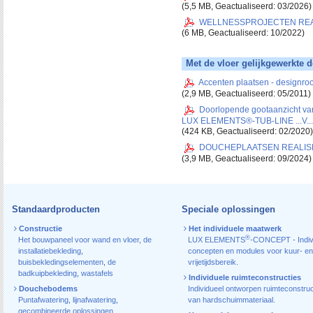
(5,5 MB, Geactualiseerd: 03/2026)
WELLNESSPROJECTEN REALISE
(6 MB, Geactualiseerd: 10/2022)
Met de vloer gelijkgewerkte
Accenten plaatsen - designroos
(2,9 MB, Geactualiseerd: 05/2011)
Doorlopende gootaanzicht va
LUX ELEMENTS®-TUB-LINE ...V...
(424 KB, Geactualiseerd: 02/2020)
DOUCHEPLAATSEN REALI
(3,9 MB, Geactualiseerd: 09/2024)
Standaardproducten
Speciale oplossingen
Constructie
Het individuele maatwerk
®
Het bouwpaneel voor wand en vloer
,
de
LUX ELEMENTS
-CONCEPT - Indiv
installatiebekleding
,
concepten en modules voor kuur- en
buisbekledingselementen
,
de
vrijetijdsbereik.
badkuipbekleding
,
wastafels
Individuele ruimteconstructies
Douchebodems
Individueel ontworpen ruimteconstruc
Puntafwatering
,
lijnafwatering
,
van hardschuimmateriaal.
gecombineerde oplossingen
,