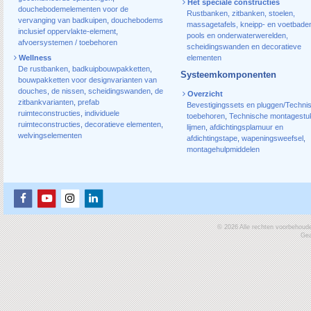
Het speciale constructies
douchebodemelementen voor de
Rustbanken, zitbanken, stoelen,
vervanging van badkuipen
,
douchebodems
massagetafels, kneipp- en voetbade
inclusief oppervlakte-element
,
pools en onderwaterwerelden,
afvoersystemen / toebehoren
scheidingswanden en decoratieve
Wellness
elementen
De rustbanken
,
badkuipbouwpakketten
,
Systeemkomponenten
bouwpakketten voor designvarianten van
douches
,
de nissen
,
scheidingswanden
,
de
Overzicht
zitbankvarianten
,
prefab
Bevestigingssets en pluggen/Techni
ruimteconstructies
,
individuele
toebehoren
,
Technische montagestu
ruimteconstructies
,
decoratieve elementen
,
lijmen
,
afdichtingsplamuur en
welvingselementen
afdichtingstape
,
wapeningsweefsel
,
montagehulpmiddelen
© 2026 Alle rechten voorbehoud
Gea