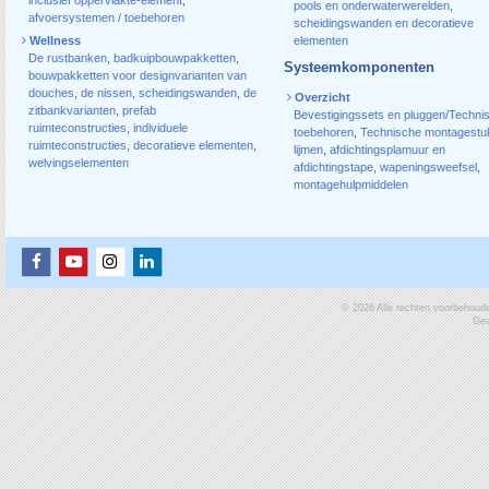
pools en onderwaterwerelden,
afvoersystemen / toebehoren
scheidingswanden en decoratieve
Wellness
elementen
De rustbanken
,
badkuipbouwpakketten
,
Systeemkomponenten
bouwpakketten voor designvarianten van
douches
,
de nissen
,
scheidingswanden
,
de
Overzicht
zitbankvarianten
,
prefab
Bevestigingssets en pluggen/Techni
ruimteconstructies
,
individuele
toebehoren
,
Technische montagestu
ruimteconstructies
,
decoratieve elementen
,
lijmen
,
afdichtingsplamuur en
welvingselementen
afdichtingstape
,
wapeningsweefsel
,
montagehulpmiddelen
© 2026 Alle rechten voorbehoud
Gea