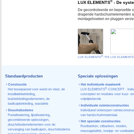
®
LUX ELEMENTS
- De sys
De gecontroleerde en beproefde 
dragende hardschuimelementen afge
montagehoeken en pluggen verze
®
LUX ELEMENTS
- FIX
LUX ELEMENTS
Standaardproducten
Speciale oplossingen
Constructie
Het individuele maatwerk
®
Het bouwpaneel voor wand en vloer
,
de
LUX ELEMENTS
-CONCEPT - Indiv
installatiebekleding
,
concepten en modules voor kuur- en
buisbekledingselementen
,
de
vrijetijdsbereik.
badkuipbekleding
,
wastafels
Individuele ruimteconstructies
Douchebodems
Individueel ontworpen ruimteconstruc
Puntafwatering
,
lijnafwatering
,
van hardschuimmateriaal.
gecombineerde oplossingen
,
Het speciale constructies
douchebodemelementen voor de
Rustbanken, zitbanken, stoelen,
vervanging van badkuipen
,
douchebodems
massagetafels, kneipp- en voetbade
inclusief oppervlakte-element
,