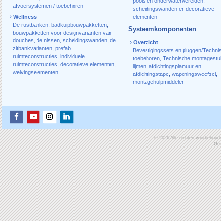
pools en onderwaterwerelden,
afvoersystemen / toebehoren
scheidingswanden en decoratieve
Wellness
elementen
De rustbanken
,
badkuipbouwpakketten
,
Systeemkomponenten
bouwpakketten voor designvarianten van
douches
,
de nissen
,
scheidingswanden
,
de
Overzicht
zitbankvarianten
,
prefab
Bevestigingssets en pluggen/Techni
ruimteconstructies
,
individuele
toebehoren
,
Technische montagestu
ruimteconstructies
,
decoratieve elementen
,
lijmen
,
afdichtingsplamuur en
welvingselementen
afdichtingstape
,
wapeningsweefsel
,
montagehulpmiddelen
© 2026 Alle rechten voorbehoud
Gea