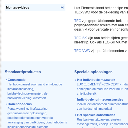
Montagevideos
Lux Elements toont het principe 
TEC-VWD voor de bekleding van sy
TEC
zijn geprefabriceerde bekled
polystyreenhardschuim met aan éé
geschikt voor verticale en horizon
TEC-SK
zijn aan beide zijden gec
kleefstrip. Ook als TEC-SK VK m
TEC-VWD
zijn prefabelementen vo
Standaardproducten
Speciale oplossingen
Constructie
Het individuele maatwerk
®
Het bouwpaneel voor wand en vloer
,
de
LUX ELEMENTS
-CONCEPT - Indiv
installatiebekleding
,
concepten en modules voor kuur- en
buisbekledingselementen
,
de
vrijetijdsbereik.
badkuipbekleding
,
wastafels
Individuele ruimteconstructies
Douchebodems
Individueel ontworpen ruimteconstruc
Puntafwatering
,
lijnafwatering
,
van hardschuimmateriaal.
gecombineerde oplossingen
,
Het speciale constructies
douchebodemelementen voor de
Rustbanken, zitbanken, stoelen,
vervanging van badkuipen
,
douchebodems
massagetafels, kneipp- en voetbade
inclusief oppervlakte-element
,