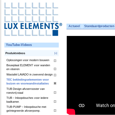
Actueel
Standaardproducten
YouTube-Videos
Produktvideos
Oplossingen voor modern bouwen
Bouwplaat ELEMENT voor wanden
en vloeren
Wastafel LAVADO in zwevend design
TEC bekledingselementen voor
buizen en voorwandinstallaties
TUB Design afvoerrooster van
roestvrij staal
TUB − Inloopdouches voor iedere
badkamer.
TUB-PUMP − Inloopdouche met
geïntegreerde afvoerpomp.