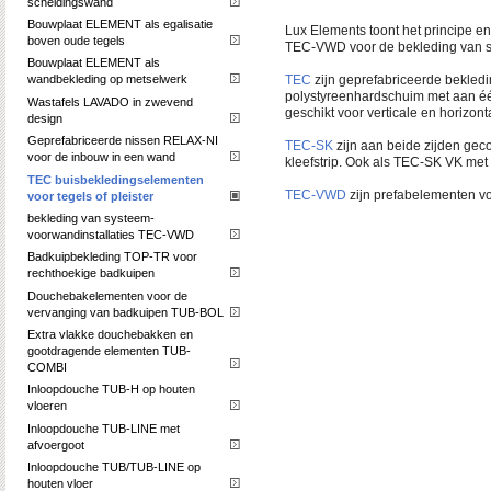
scheidingswand
Bouwplaat ELEMENT als egalisatie
Lux Elements toont het principe 
boven oude tegels
TEC-VWD voor de bekleding van sy
Bouwplaat ELEMENT als
wandbekleding op metselwerk
TEC
zijn geprefabriceerde bekled
polystyreenhardschuim met aan éé
Wastafels LAVADO in zwevend
geschikt voor verticale en horizon
design
Geprefabriceerde nissen RELAX-NI
TEC-SK
zijn aan beide zijden gec
voor de inbouw in een wand
kleefstrip. Ook als TEC-SK VK m
TEC buisbekledingselementen
TEC-VWD
zijn prefabelementen vo
voor tegels of pleister
bekleding van systeem-
voorwandinstallaties TEC-VWD
Badkuipbekleding TOP-TR voor
rechthoekige badkuipen
Douchebakelementen voor de
vervanging van badkuipen TUB-BOL
Extra vlakke douchebakken en
gootdragende elementen TUB-
COMBI
Inloopdouche TUB-H op houten
vloeren
Inloopdouche TUB-LINE met
afvoergoot
Inloopdouche TUB/TUB-LINE op
houten vloer