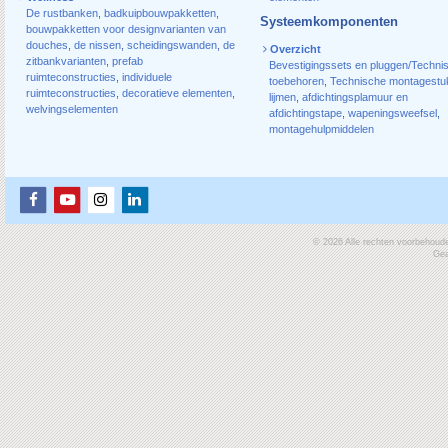
De rustbanken
,
badkuipbouwpakketten
,
Systeemkomponenten
bouwpakketten voor designvarianten van
douches
,
de nissen
,
scheidingswanden
,
de
Overzicht
zitbankvarianten
,
prefab
Bevestigingssets en pluggen/Techni
ruimteconstructies
,
individuele
toebehoren
,
Technische montagestu
ruimteconstructies
,
decoratieve elementen
,
lijmen
,
afdichtingsplamuur en
welvingselementen
afdichtingstape
,
wapeningsweefsel
,
montagehulpmiddelen
© 2026 Alle rechten voorbehoud
Gea