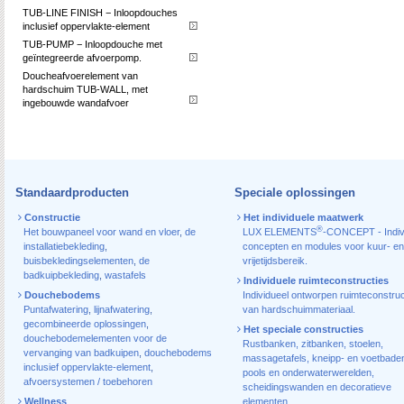
TUB-LINE FINISH − Inloopdouches
inclusief oppervlakte-element
TUB-PUMP − Inloopdouche met
geïntegreerde afvoerpomp.
Doucheafvoerelement van
hardschuim TUB-WALL, met
ingebouwde wandafvoer
Standaardproducten
Speciale oplossingen
Constructie
Het individuele maatwerk
®
Het bouwpaneel voor wand en vloer
,
de
LUX ELEMENTS
-CONCEPT - Indiv
installatiebekleding
,
concepten en modules voor kuur- en
buisbekledingselementen
,
de
vrijetijdsbereik.
badkuipbekleding
,
wastafels
Individuele ruimteconstructies
Douchebodems
Individueel ontworpen ruimteconstruc
Puntafwatering
,
lijnafwatering
,
van hardschuimmateriaal.
gecombineerde oplossingen
,
Het speciale constructies
douchebodemelementen voor de
Rustbanken, zitbanken, stoelen,
vervanging van badkuipen
,
douchebodems
massagetafels, kneipp- en voetbade
inclusief oppervlakte-element
,
pools en onderwaterwerelden,
afvoersystemen / toebehoren
scheidingswanden en decoratieve
Wellness
elementen