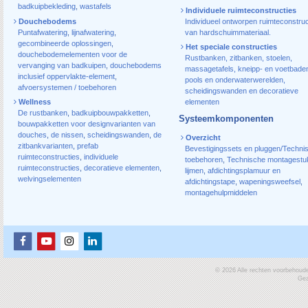
badkuipbekleding
,
wastafels
Individuele ruimteconstructies
Douchebodems
Individueel ontworpen ruimteconstruc
Puntafwatering
,
lijnafwatering
,
van hardschuimmateriaal.
gecombineerde oplossingen
,
Het speciale constructies
douchebodemelementen voor de
Rustbanken, zitbanken, stoelen,
vervanging van badkuipen
,
douchebodems
massagetafels, kneipp- en voetbade
inclusief oppervlakte-element
,
pools en onderwaterwerelden,
afvoersystemen / toebehoren
scheidingswanden en decoratieve
Wellness
elementen
De rustbanken
,
badkuipbouwpakketten
,
Systeemkomponenten
bouwpakketten voor designvarianten van
douches
,
de nissen
,
scheidingswanden
,
de
Overzicht
zitbankvarianten
,
prefab
Bevestigingssets en pluggen/Techni
ruimteconstructies
,
individuele
toebehoren
,
Technische montagestu
ruimteconstructies
,
decoratieve elementen
,
lijmen
,
afdichtingsplamuur en
welvingselementen
afdichtingstape
,
wapeningsweefsel
,
montagehulpmiddelen
© 2026 Alle rechten voorbehoud
Gea