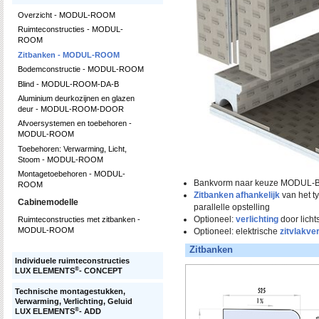
Overzicht - MODUL-ROOM
Ruimteconstructies - MODUL-
ROOM
Zitbanken - MODUL-ROOM
Bodemconstructie - MODUL-ROOM
Blind - MODUL-ROOM-DA-B
Aluminium deurkozijnen en glazen
deur - MODUL-ROOM-DOOR
Afvoersystemen en toebehoren -
MODUL-ROOM
Toebehoren: Verwarming, Licht,
Stoom - MODUL-ROOM
Montagetoebehoren - MODUL-
Bankvorm naar keuze MODUL-
ROOM
Zitbanken afhankelijk
van het ty
Cabinemodelle
parallelle opstelling
Optioneel:
verlichting
door lich
Ruimteconstructies met zitbanken -
MODUL-ROOM
Optioneel: elektrische
zitvlakv
Zitbanken
Individuele ruimteconstructies
®
LUX ELEMENTS
- CONCEPT
Technische montagestukken,
Verwarming, Verlichting, Geluid
®
LUX ELEMENTS
- ADD