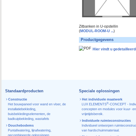
Zitbanken in U-opstellin
(
MODUL-ROOM-U ...
)
Productgegevens
Hier vindt u gedetaillee
Standaardproducten
Speciale oplossingen
Constructie
Het individuele maatwerk
®
Het bouwpaneel voor wand en vloer
,
de
LUX ELEMENTS
-CONCEPT - Indiv
installatiebekleding
,
concepten en modules voor kuur- en
buisbekledingselementen
,
de
vrijetijdsbereik.
badkuipbekleding
,
wastafels
Individuele ruimteconstructies
Douchebodems
Individueel ontworpen ruimteconstruc
Puntafwatering
,
lijnafwatering
,
van hardschuimmateriaal.
gecombineerde oplossingen
,