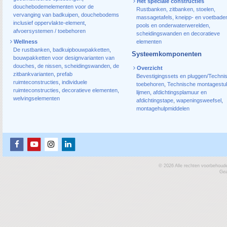
Het speciale constructies
douchebodemelementen voor de
Rustbanken, zitbanken, stoelen,
vervanging van badkuipen
,
douchebodems
massagetafels, kneipp- en voetbade
inclusief oppervlakte-element
,
pools en onderwaterwerelden,
afvoersystemen / toebehoren
scheidingswanden en decoratieve
Wellness
elementen
De rustbanken
,
badkuipbouwpakketten
,
Systeemkomponenten
bouwpakketten voor designvarianten van
douches
,
de nissen
,
scheidingswanden
,
de
Overzicht
zitbankvarianten
,
prefab
Bevestigingssets en pluggen/Techni
ruimteconstructies
,
individuele
toebehoren
,
Technische montagestu
ruimteconstructies
,
decoratieve elementen
,
lijmen
,
afdichtingsplamuur en
welvingselementen
afdichtingstape
,
wapeningsweefsel
,
montagehulpmiddelen
© 2026 Alle rechten voorbehoud
Gea