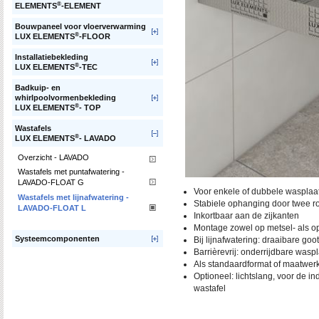
®
ELEMENTS
-ELEMENT
Bouwpaneel voor vloerverwarming
®
LUX ELEMENTS
-FLOOR
Installatiebekleding
®
LUX ELEMENTS
-TEC
Badkuip- en
whirlpoolvormenbekleding
®
LUX ELEMENTS
- TOP
Wastafels
®
LUX ELEMENTS
- LAVADO
Overzicht - LAVADO
Wastafels met puntafwatering -
LAVADO-FLOAT G
Voor enkele of dubbele wasplaa
Wastafels met lijnafwatering -
Stabiele ophanging door twee ro
LAVADO-FLOAT L
Inkortbaar aan de zijkanten
Montage zowel op metsel- als o
Systeemcomponenten
Bij lijnafwatering: draaibare g
Barrièrevrij: onderrijdbare wasp
Als standaardformat of maatwer
Optioneel: lichtslang, voor de in
wastafel