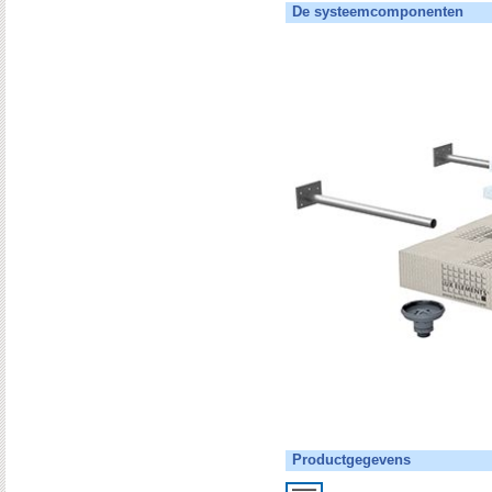
De systeemcomponenten
Productgegevens