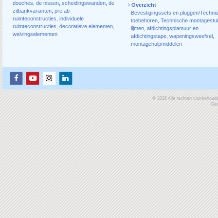
douches
,
de nissen
,
scheidingswanden
,
de
Overzicht
zitbankvarianten
,
prefab
Bevestigingssets en pluggen/Techni
ruimteconstructies
,
individuele
toebehoren
,
Technische montagestu
ruimteconstructies
,
decoratieve elementen
,
lijmen
,
afdichtingsplamuur en
welvingselementen
afdichtingstape
,
wapeningsweefsel
,
montagehulpmiddelen
© 2026 Alle rechten voorbehoud
Gea