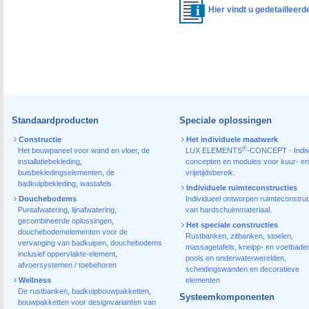
Hier vindt u gedetailleer
Standaardproducten
Speciale oplossingen
Constructie
Het individuele maatwerk
®
Het bouwpaneel voor wand en vloer
,
de
LUX ELEMENTS
-CONCEPT - Indiv
installatiebekleding
,
concepten en modules voor kuur- en
buisbekledingselementen
,
de
vrijetijdsbereik.
badkuipbekleding
,
wastafels
Individuele ruimteconstructies
Douchebodems
Individueel ontworpen ruimteconstruc
Puntafwatering
,
lijnafwatering
,
van hardschuimmateriaal.
gecombineerde oplossingen
,
Het speciale constructies
douchebodemelementen voor de
Rustbanken, zitbanken, stoelen,
vervanging van badkuipen
,
douchebodems
massagetafels, kneipp- en voetbade
inclusief oppervlakte-element
,
pools en onderwaterwerelden,
afvoersystemen / toebehoren
scheidingswanden en decoratieve
Wellness
elementen
De rustbanken
,
badkuipbouwpakketten
,
Systeemkomponenten
bouwpakketten voor designvarianten van