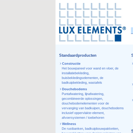
Standaardproducten
Constructie
Het bouwpaneel voor wand en vloer
,
de
installatiebekleding
,
buisbekledingselementen
,
de
badkuipbekleding
,
wastafels
Douchebodems
Puntafwatering
,
lijnafwatering
,
gecombineerde oplossingen
,
douchebodemelementen voor de
vervanging van badkuipen
,
douchebodems
inclusief oppervlakte-element
,
afvoersystemen / toebehoren
Wellness
De rustbanken
,
badkuipbouwpakketten
,