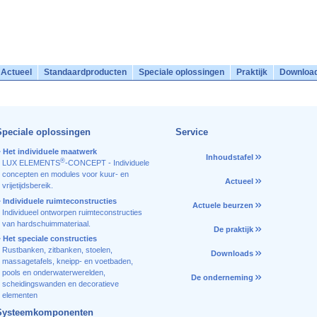
Actueel
Standaardproducten
Speciale oplossingen
Praktijk
Downloa
Speciale oplossingen
Service
Het individuele maatwerk
Inhoudstafel
®
LUX ELEMENTS
-CONCEPT - Individuele
concepten en modules voor kuur- en
Actueel
vrijetijdsbereik.
Individuele ruimteconstructies
Actuele beurzen
Individueel ontworpen ruimteconstructies
van hardschuimmateriaal.
De praktijk
Het speciale constructies
Rustbanken, zitbanken, stoelen,
Downloads
massagetafels, kneipp- en voetbaden,
pools en onderwaterwerelden,
De onderneming
scheidingswanden en decoratieve
elementen
Systeemkomponenten