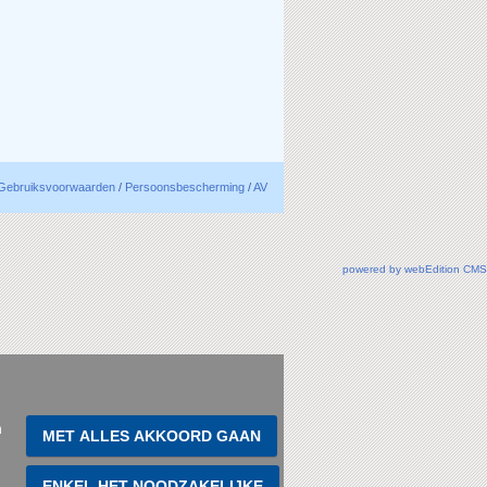
Gebruiksvoorwaarden
/
Persoonsbescherming
/
AV
powered by webEdition CMS
n
MET ALLES AKKOORD GAAN
ENKEL HET NOODZAKELIJKE