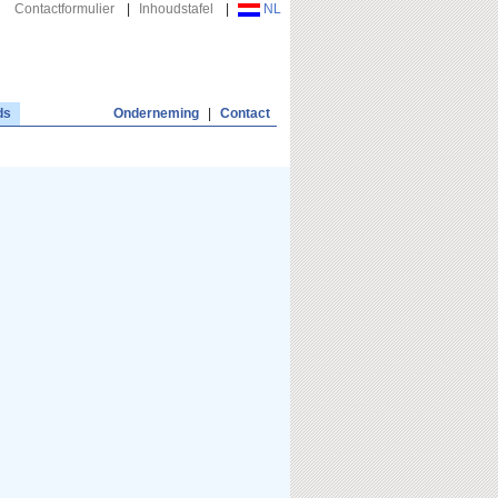
Contactformulier
|
Inhoudstafel
|
NL
ds
Onderneming
|
Contact