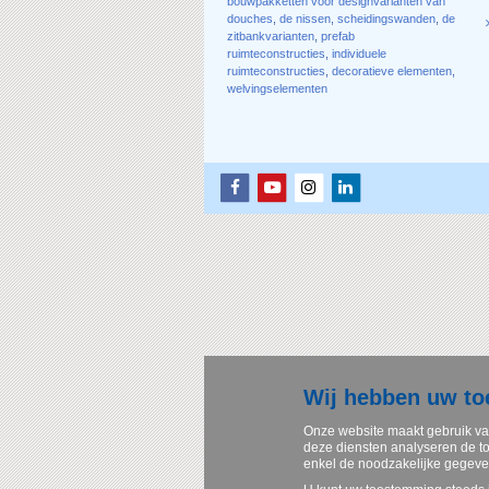
bouwpakketten voor designvarianten van
douches
,
de nissen
,
scheidingswanden
,
de
zitbankvarianten
,
prefab
ruimteconstructies
,
individuele
ruimteconstructies
,
decoratieve elementen
,
welvingselementen
Wij hebben uw t
Onze website maakt gebruik va
deze diensten analyseren de to
enkel de noodzakelijke gegev