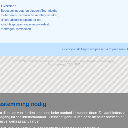
Overzicht
Bevestigingssets en pluggen/Technische
toebehoren
,
Technische montagestukken
,
lijmen
,
afdichtingsplamuur en
afdichtingstape
,
wapeningsweefsel
,
montagehulpmiddelen
Privacy-instellingen aanpassen
//
Impressum / 
© 2026 Alle rechten voorbehouden. Onder voorbehoud van technische veranderingen.
Geactualiseerd: 15.04.2026
oestemming nodig
n diensten van derden om u een beter aanbod te kunnen doen. De aanbieders va
egang tot ons internetaanbod. U kunt het gebruik van deze diensten toestaan of
ensverwerking aanvaarden.