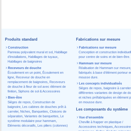
Produits standard
Fabrications sur mesure
Construction
Fabrications sur mesure
Panneau polyvalent mural et sol
,
Habillage
Conception et construction individuel
d’installations
,
Habillages de tuyaux
,
pour centre de soins et de bien-être.
Habillages de baignoires
Hammam sur mesure
Receveurs de douche
Réalisation de Hammam sur mesure
Écoulement en un point
,
Écoulement en
fabriqués à base d’élément porteur e
ligne
,
Receveur de douche en
mousse dure.
remplacement de baignoires
,
Receveurs
Les concepts individualisés
de douche à fleur de sol avec élément de
Sièges de repos, baignoire à carreler
finition
,
Siphons de sol & Accessoires
différentes variantes de design de d
Bien-être
et niches préfabriquées en élément p
Sièges de repos
,
Construction de
en mousse dure.
baignoire
,
Les cabines de douches prêt à
Les composants du système
carreler
,
Niches
,
Banquettes
,
Cloisons de
séparation
,
Variantes de banquettes
,
Le
Vue d’ensemble
système modulaire pour hammam
,
Cheville à frapper en plastique /
Eléments décoratifs
,
Les piliers (colonnes)
Accessoires techniques
,
Accessoire