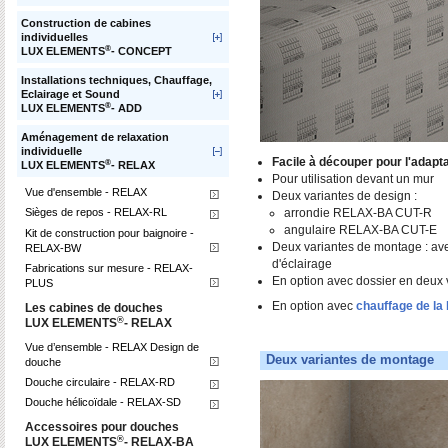
Construction de cabines
individuelles
®
LUX ELEMENTS
- CONCEPT
Installations techniques, Chauffage,
Eclairage et Sound
®
LUX ELEMENTS
- ADD
Aménagement de relaxation
individuelle
Facile à découper pour l'adaptat
®
LUX ELEMENTS
- RELAX
Pour utilisation devant un mur
Vue d'ensemble - RELAX
Deux variantes de design :
arrondie RELAX-BA CUT-R
Sièges de repos - RELAX-RL
angulaire RELAX-BA CUT-E
Kit de construction pour baignoire -
Deux variantes de montage : avec
RELAX-BW
d'éclairage
Fabrications sur mesure - RELAX-
En option avec dossier en deux 
PLUS
En option avec
chauffage de la 
Les cabines de douches
®
LUX ELEMENTS
- RELAX
Vue d’ensemble - RELAX Design de
Deux variantes de montage
douche
Douche circulaire - RELAX-RD
Douche hélicoïdale - RELAX-SD
Accessoires pour douches
®
LUX ELEMENTS
- RELAX-BA