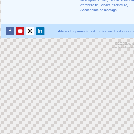
techniques
,
Colles
,
Enduits et bande
d'étanchéité
,
Bandes d’armature
,
Accessoires de montage
Adapter les paramètres de protection des données
/
© 2026 Sous ré
Toutes les informat