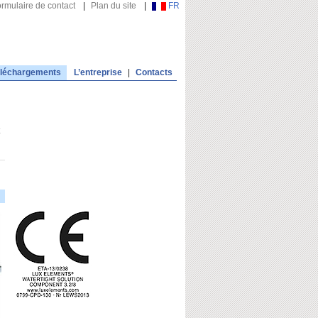
rmulaire de contact
|
Plan du site
|
FR
léchargements
L’entreprise
|
Contacts