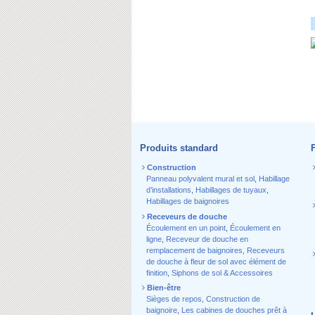
Produits standard
Construction
Panneau polyvalent mural et sol
,
Habillage
d’installations
,
Habillages de tuyaux
,
Habillages de baignoires
Receveurs de douche
Écoulement en un point
,
Écoulement en
ligne
,
Receveur de douche en
remplacement de baignoires
,
Receveurs
de douche à fleur de sol avec élément de
finition
,
Siphons de sol & Accessoires
Bien-être
Sièges de repos
,
Construction de
baignoire
,
Les cabines de douches prêt à