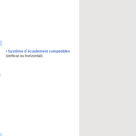
Systéme d´écoulement compatibles
(vertical ou horizontal)