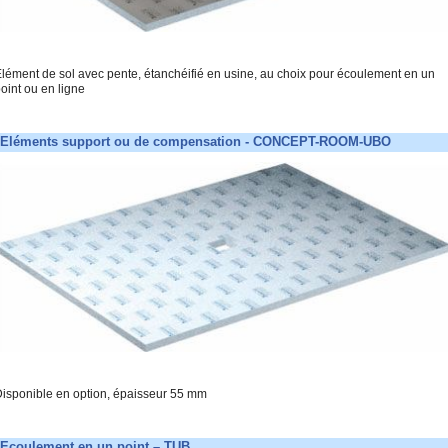
lément de sol avec pente, étanchéifié en usine, au choix pour écoulement en un
oint ou en ligne
Eléments support ou de compensation - CONCEPT-ROOM-UBO
isponible en option, épaisseur 55 mm
Ecoulement en un point – TUB