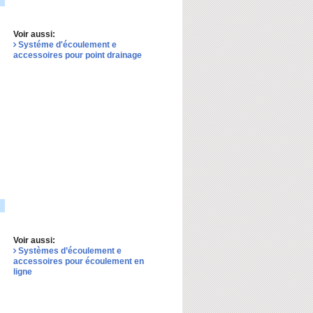
Voir aussi:
Systéme d'écoulement e
accessoires pour point drainage
Voir aussi:
Systèmes d’écoulement e
accessoires pour écoulement en
ligne