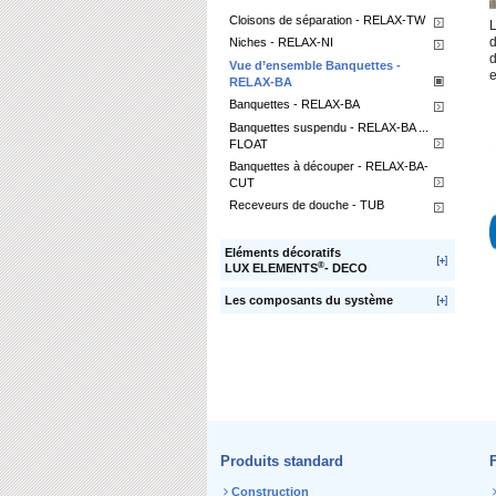
Cloisons de séparation - RELAX-TW
L
d
Niches - RELAX-NI
d
Vue d’ensemble Banquettes -
e
RELAX-BA
Banquettes - RELAX-BA
Banquettes suspendu - RELAX-BA ...
FLOAT
Banquettes à découper - RELAX-BA-
CUT
Receveurs de douche - TUB
Eléments décoratifs
®
LUX ELEMENTS
- DECO
Les composants du système
Produits standard
Construction