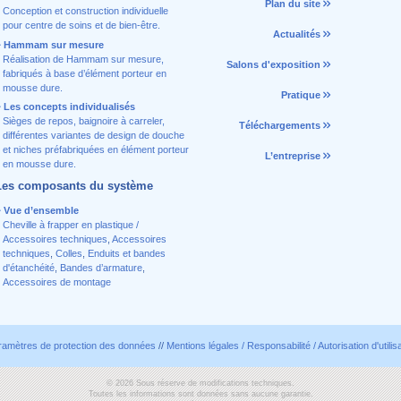
Plan du site
Conception et construction individuelle
pour centre de soins et de bien-être.
Actualités
Hammam sur mesure
Réalisation de Hammam sur mesure,
Salons d'exposition
fabriqués à base d’élément porteur en
mousse dure.
Pratique
Les concepts individualisés
Sièges de repos, baignoire à carreler,
Téléchargements
différentes variantes de design de douche
et niches préfabriquées en élément porteur
L’entreprise
en mousse dure.
Les composants du système
Vue d’ensemble
Cheville à frapper en plastique /
Accessoires techniques
,
Accessoires
techniques
,
Colles
,
Enduits et bandes
d'étanchéité
,
Bandes d’armature
,
Accessoires de montage
ramètres de protection des données
//
Mentions légales / Responsabilité / Autorisation d'utilis
© 2026 Sous réserve de modifications techniques.
Toutes les informations sont données sans aucune garantie.