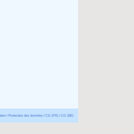
ation
/
Protection des données
/
CG (FR)
/
CG (BE)