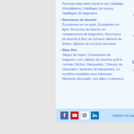
Panneau polyvalent mural et sol
,
Habillage
d’installations
,
Habillages de tuyaux
,
Habillages de baignoires
Receveurs de douche
Écoulement en un point
,
Écoulement en
ligne
,
Receveur de douche en
remplacement de baignoires
,
Receveurs
de douche à fleur de sol avec élément de
finition
,
Siphons de sol & Accessoires
Bien-être
Sièges de repos
,
Construction de
baignoire
,
Les cabines de douches prêt à
carreler
,
Niches
,
Banquettes
,
Cloisons de
séparation
,
Variantes de banquettes
,
Le
système modulaire pour hammam
,
Eléments décoratifs
,
Les piliers (colonnes)
Adapter les pa