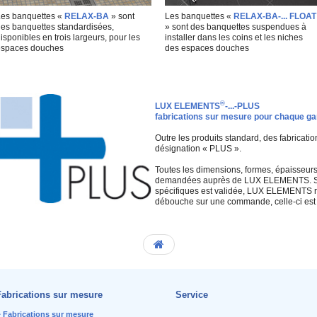
es banquettes «
RELAX-BA
» sont
Les banquettes «
RELAX-BA-... FLOAT
es banquettes standardisées,
» sont des banquettes suspendues à
isponibles en trois largeurs, pour les
installer dans les coins et les niches
spaces douches
des espaces douches
®
LUX ELEMENTS
-...-PLUS
fabrications sur mesure pour chaque g
Outre les produits standard, des fabricati
désignation « PLUS ».
Toutes les dimensions, formes, épaisseurs
demandées auprès de LUX ELEMENTS. Si le
spécifiques est validée, LUX ELEMENTS réd
débouche sur une commande, celle-ci est f
Fabrications sur mesure
Service
Fabrications sur mesure