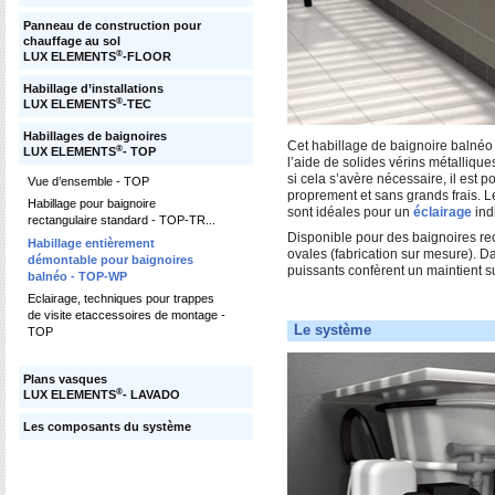
Panneau de construction pour
chauffage au sol
®
LUX ELEMENTS
-FLOOR
Habillage d’installations
®
LUX ELEMENTS
-TEC
Habillages de baignoires
Cet habillage de baignoire balnéo 
®
LUX ELEMENTS
- TOP
l’aide de solides vérins métallique
si cela s’avère nécessaire, il est p
Vue d’ensemble - TOP
proprement et sans grands frais. Le
Habillage pour baignoire
sont idéales pour un
éclairage
ind
rectangulaire standard - TOP-TR...
Disponible pour des baignoires rec
Habillage entièrement
ovales (fabrication sur mesure). D
démontable pour baignoires
puissants confèrent un maintient 
balnéo - TOP-WP
Eclairage, techniques pour trappes
de visite etaccessoires de montage -
Le système
TOP
Plans vasques
®
LUX ELEMENTS
- LAVADO
Les composants du système