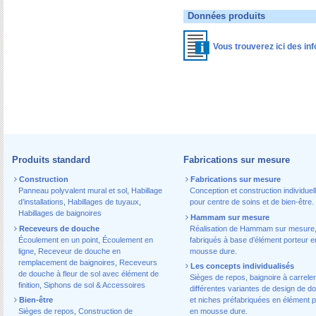
Données produits
Vous trouverez ici des inf
Produits standard
Fabrications sur mesure
Construction
Fabrications sur mesure
Panneau polyvalent mural et sol
,
Habillage
Conception et construction individuel
d’installations
,
Habillages de tuyaux
,
pour centre de soins et de bien-être.
Habillages de baignoires
Hammam sur mesure
Receveurs de douche
Réalisation de Hammam sur mesure
Écoulement en un point
,
Écoulement en
fabriqués à base d’élément porteur e
ligne
,
Receveur de douche en
mousse dure.
remplacement de baignoires
,
Receveurs
Les concepts individualisés
de douche à fleur de sol avec élément de
Sièges de repos, baignoire à carreler
finition
,
Siphons de sol & Accessoires
différentes variantes de design de d
Bien-être
et niches préfabriquées en élément p
Sièges de repos
,
Construction de
en mousse dure.