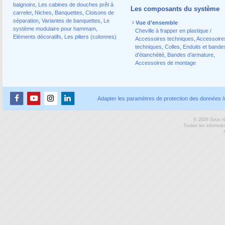
baignoire
,
Les cabines de douches prêt à
Les composants du système
carreler
,
Niches
,
Banquettes
,
Cloisons de
séparation
,
Variantes de banquettes
,
Le
Vue d’ensemble
système modulaire pour hammam
,
Cheville à frapper en plastique /
Eléments décoratifs
,
Les piliers (colonnes)
Accessoires techniques
,
Accessoire
techniques
,
Colles
,
Enduits et bande
d'étanchéité
,
Bandes d’armature
,
Accessoires de montage
Adapter les paramètres de protection des données
/
© 2026 Sous ré
Toutes les informat